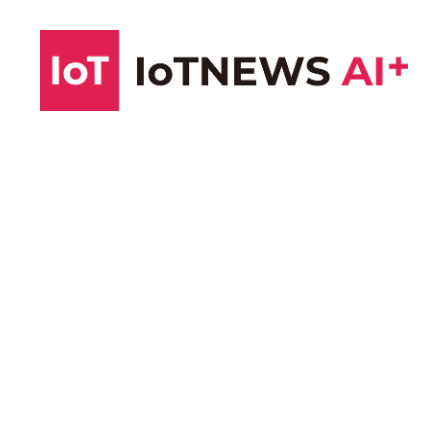
コ
ン
テ
ン
ツ
へ
ス
キ
ッ
プ