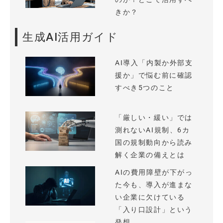
きか？
生成AI活用ガイド
AI導入「内製か外部支
援か」で悩む前に確認
すべき5つのこと
「厳しい・緩い」では
測れないAI規制、6カ
国の規制動向から読み
解く企業の備えとは
AIの費用障壁が下がっ
た今も、導入が進まな
い企業に欠けている
「入り口設計」という
発想