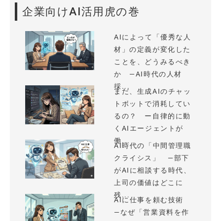
企業向けAI活用虎の巻
AIによって「優秀な人
材」の定義が変化した
ことを、どうみるべき
か —AI時代の人材
採...
まだ、生成AIのチャッ
トボットで消耗してい
るの？ ー自律的に動
くAIエージェントが
働...
AI時代の「中間管理職
クライシス」 —部下
がAIに相談する時代、
上司の価値はどこに
残...
AIに仕事を頼む技術
—なぜ「営業資料を作