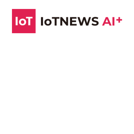
コ
ン
テ
ン
ツ
へ
ス
キ
ッ
プ