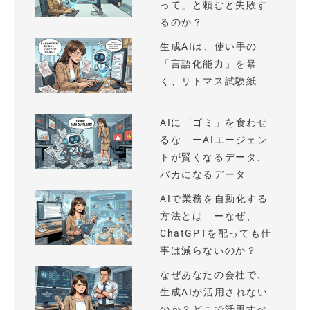
って」と頼むと失敗す
るのか？
生成AIは、使い手の
「言語化能力」を暴
く、リトマス試験紙
AIに「ゴミ」を食わせ
るな ーAIエージェン
トが賢くなるデータ、
バカになるデータ
AIで業務を自動化する
方法とは ーなぜ、
ChatGPTを配っても仕
事は減らないのか？
なぜあなたの会社で、
生成AIが活用されない
のか？どこで活用すべ