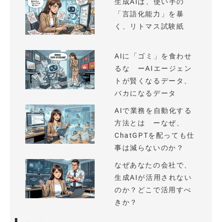
生成AIは、使い手の
「言語化能力」を暴
く、リトマス試験紙
AIに「ゴミ」を食わせ
るな ーAIエージェン
トが賢くなるデータ、
バカになるデータ
AIで業務を自動化する
方法とは ーなぜ、
ChatGPTを配っても仕
事は減らないのか？
なぜあなたの会社で、
生成AIが活用されない
のか？どこで活用すべ
きか？