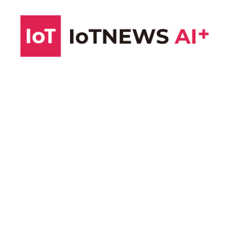
コ
ン
テ
ン
ツ
へ
ス
キ
ッ
プ