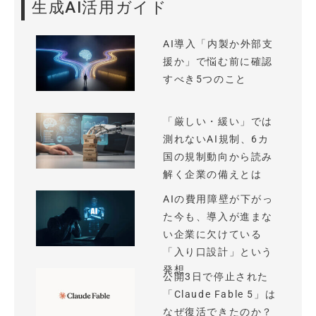
生成AI活用ガイド
AI導入「内製か外部支
援か」で悩む前に確認
すべき5つのこと
「厳しい・緩い」では
測れないAI規制、6カ
国の規制動向から読み
解く企業の備えとは
AIの費用障壁が下がっ
た今も、導入が進まな
い企業に欠けている
「入り口設計」という
発想
公開3日で停止された
「Claude Fable 5」は
なぜ復活できたのか？