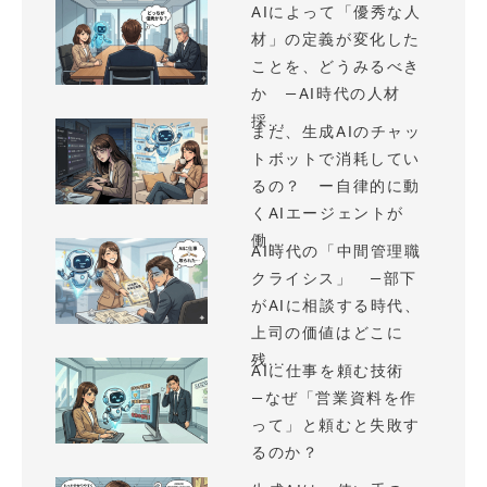
AIによって「優秀な人
材」の定義が変化した
ことを、どうみるべき
か —AI時代の人材
採...
まだ、生成AIのチャッ
トボットで消耗してい
るの？ ー自律的に動
くAIエージェントが
働...
AI時代の「中間管理職
クライシス」 —部下
がAIに相談する時代、
上司の価値はどこに
残...
AIに仕事を頼む技術
—なぜ「営業資料を作
って」と頼むと失敗す
るのか？