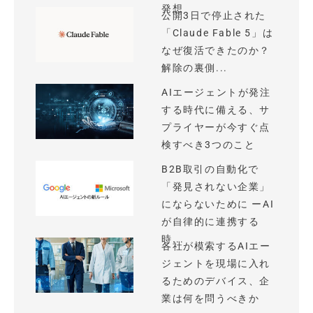
発想
公開3日で停止された
「Claude Fable 5」は
なぜ復活できたのか？
解除の裏側...
AIエージェントが発注
する時代に備える、サ
プライヤーが今すぐ点
検すべき3つのこと
B2B取引の自動化で
「発見されない企業」
にならないために ーAI
が自律的に連携する
時...
各社が模索するAIエー
ジェントを現場に入れ
るためのデバイス、企
業は何を問うべきか