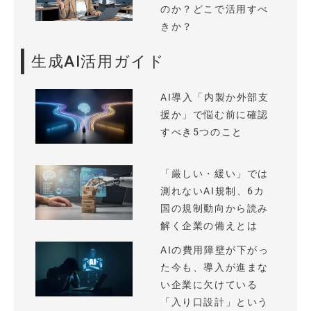
のか？どこで活用すべ
きか？
生成AI活用ガイド
AI導入「内製か外部支
援か」で悩む前に確認
すべき5つのこと
「厳しい・緩い」では
測れないAI規制、6カ
国の規制動向から読み
解く企業の備えとは
AIの費用障壁が下がっ
た今も、導入が進まな
い企業に欠けている
「入り口設計」という