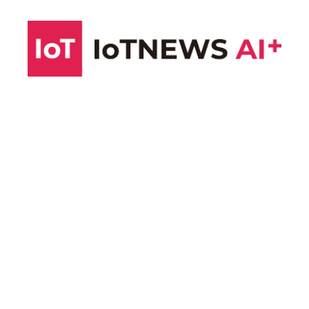
コ
ン
テ
ン
ツ
へ
ス
キ
ッ
プ