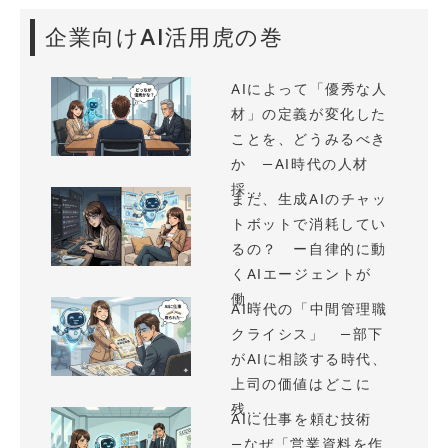
企業向けAI活用虎の巻
AIによって「優秀な人
材」の定義が変化した
ことを、どうみるべき
か —AI時代の人材
採...
まだ、生成AIのチャッ
トボットで消耗してい
るの？ ー自律的に動
くAIエージェントが
働...
AI時代の「中間管理職
クライシス」 —部下
がAIに相談する時代、
上司の価値はどこに
残...
AIに仕事を頼む技術
—なぜ「営業資料を作