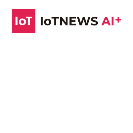
コ
ン
テ
ン
ツ
へ
ス
キ
ッ
プ