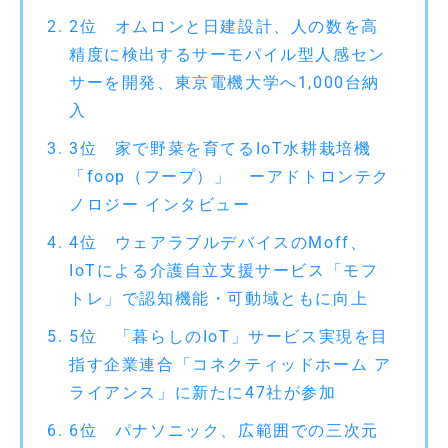
2位 オムロンと日建設計、人の数を高
精度に検出するサーモパイル型人感セン
サーを開発、東京電機大学へ1,000台納
入
3位 家で野菜を育てるIoT水耕栽培機
「foop（フープ）」 ーアドトロンテク
ノロジー インタビュー
4位 ウェアラブルデバイスのMoff、
IoTによる介護自立支援サービス「モフ
トレ」で認知機能・可動域ともに向上
5位 「暮らしのIoT」サービス実現を目
指す企業連合「コネクティッドホーム ア
ライアンス」に新たに47社が参加
6位 パナソニック、広範囲での三次元