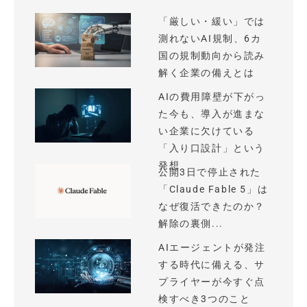
「厳しい・緩い」では
測れないAI規制、6カ
国の規制動向から読み
解く企業の備えとは
AIの費用障壁が下がっ
た今も、導入が進まな
い企業に欠けている
「入り口設計」という
発想
公開3日で停止された
「Claude Fable 5」は
なぜ復活できたのか？
解除の裏側...
AIエージェントが発注
する時代に備える、サ
プライヤーが今すぐ点
検すべき3つのこと