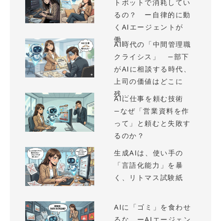
トボットで消耗してい
るの？ ー自律的に動
くAIエージェントが
働...
AI時代の「中間管理職
クライシス」 —部下
がAIに相談する時代、
上司の価値はどこに
残...
AIに仕事を頼む技術
—なぜ「営業資料を作
って」と頼むと失敗す
るのか？
生成AIは、使い手の
「言語化能力」を暴
く、リトマス試験紙
AIに「ゴミ」を食わせ
るな ーAIエージェン