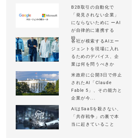
B2B取引の自動化で
「発見されない企業」
にならないために ーAI
が自律的に連携する
時...
各社が模索するAIエー
ジェントを現場に入れ
るためのデバイス、企
業は何を問うべきか
米政府に公開3日で停止
されたAI「Claude
Fable 5」、その能力と
企業が今...
AIはSaaSを殺さない、
「共存戦争」の裏で本
当に起きていること