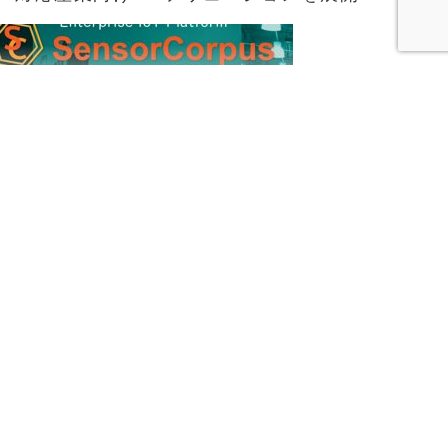
2018-06-13
[7/2 (月)新機能発表会開催] SensorCorpusは
いよいよ次のステージへ！大規模IoTシステム
への対応機能強化 ～センサー1個でも100万個
でも～ [PR]