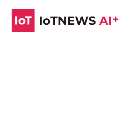
コ
ン
テ
ン
ツ
へ
ス
キ
ッ
プ