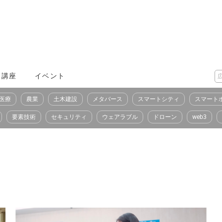
X講座
イベント
医療
農業
土木建設
メタバース
スマートシティ
スマート
要素技術
セキュリティ
ウェアラブル
ドローン
web3
）