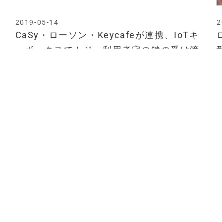
2019-05-14
2
CaSy・ローソン・Keycafeが連携、IoTキ
ーボックスでカジー利用者宅の鍵の受け渡
しサービスを開始
2018-01-23
ローソンで民泊のカギ受け取り、キーカフ