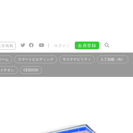
|
会員登録
広告掲載
ログイン
ホーム
スマートビルディング
サステナビリティ
人工知能（AI）
イチオシ
CES2026