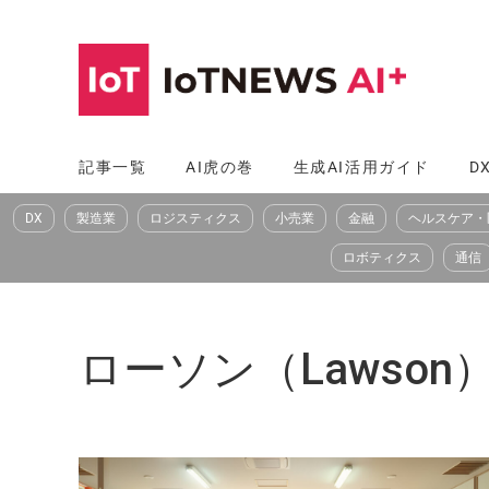
コ
ン
テ
ン
ツ
記事一覧
AI虎の巻
生成AI活用ガイド
D
へ
DX
製造業
ロジスティクス
小売業
金融
ヘルスケア・
ス
キ
ロボティクス
通信
ッ
プ
ローソン（Lawson