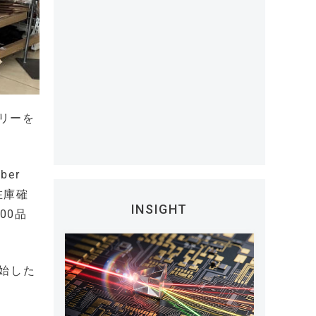
バリーを
er
在庫確
INSIGHT
00品
始した