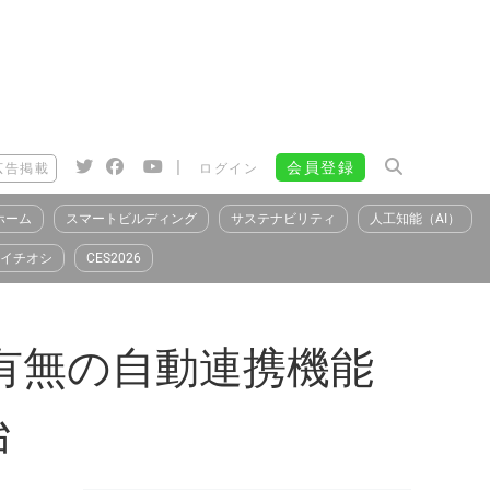
|
会員登録
広告掲載
ログイン
ホーム
スマートビルディング
サステナビリティ
人工知能（AI）
イチオシ
CES2026
庫有無の自動連携機能
始