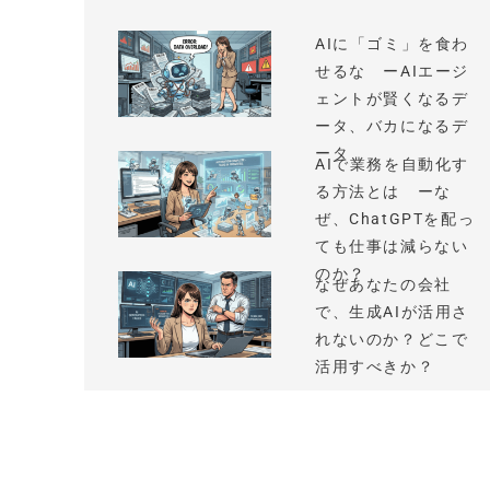
AIに「ゴミ」を食わ
せるな ーAIエージ
ェントが賢くなるデ
ータ、バカになるデ
ータ
AIで業務を自動化す
る方法とは ーな
ぜ、ChatGPTを配っ
ても仕事は減らない
のか？
なぜあなたの会社
で、生成AIが活用さ
れないのか？どこで
活用すべきか？