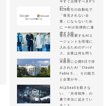
今すぐ点検すべき3つ
のこと
B2B取引の自動化で
「発見されない企
業」にならないため
に ーAIが自律的に連
携する時...
各社が模索するAIエ
ージェントを現場に
入れるためのデバイ
ス、企業は何を問う
べきか
米政府に公開3日で停
止されたAI「Claude
Fable 5」、その能力
と企業が今...
AIはSaaSを殺さな
い、「共存戦争」の
裏で本当に起きてい
ること