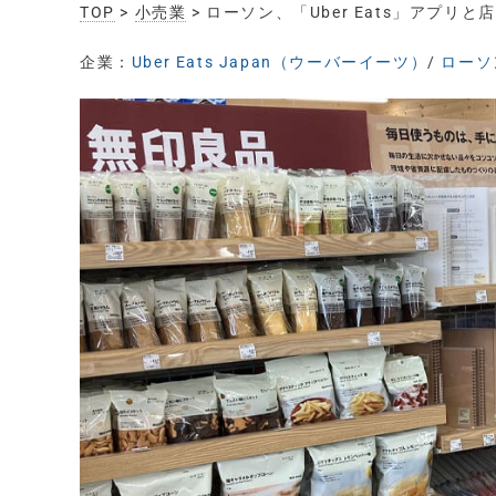
TOP
>
小売業
> ローソン、「Uber Eats」ア
企業：
Uber Eats Japan（ウーバーイーツ）
/
ローソ