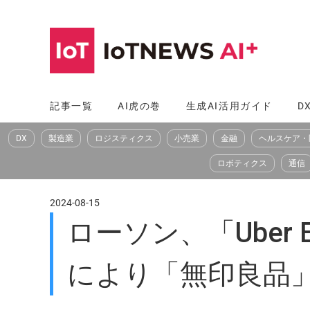
コ
ン
テ
ン
ツ
記事一覧
AI虎の巻
生成AI活用ガイド
D
へ
DX
製造業
ロジスティクス
小売業
金融
ヘルスケア・
ス
キ
ロボティクス
通信
ッ
プ
2024-08-15
ローソン、「Uber
により「無印良品