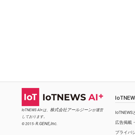
IoTN
株式会社アールジーン
IoTNEWS AI+は、
が運営
IoTNEW
しております。
広告掲載
R.GENE,Inc.
© 2015-
プライバ