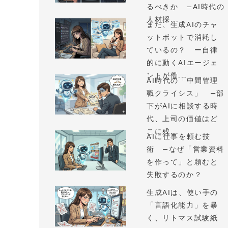
るべきか —AI時代の
人材採...
まだ、生成AIのチャ
ットボットで消耗し
ているの？ ー自律
的に動くAIエージェ
ントが働...
AI時代の「中間管理
職クライシス」 —部
下がAIに相談する時
代、上司の価値はど
こに残...
AIに仕事を頼む技
術 —なぜ「営業資料
を作って」と頼むと
失敗するのか？
生成AIは、使い手の
「言語化能力」を暴
く、リトマス試験紙