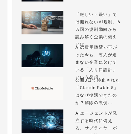
「厳しい・緩い」で
は測れないAI規制、6
カ国の規制動向から
読み解く企業の備え
とは
AIの費用障壁が下が
った今も、導入が進
まない企業に欠けて
いる「入り口設計」
という発想
公開3日で停止された
「Claude Fable 5」
はなぜ復活できたの
か？解除の裏側...
AIエージェントが発
注する時代に備え
る、サプライヤーが