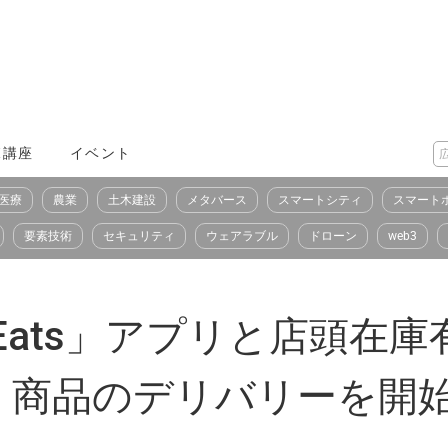
X講座
イベント
医療
農業
土木建設
メタバース
スマートシティ
スマート
要素技術
セキュリティ
ウェアラブル
ドローン
web3
 Eats」アプリと店頭在
」商品のデリバリーを開