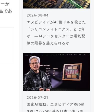
リーか
品であ
2026-08-04
エヌビディアが40億ドルを投じた
「シリコンフォトニクス」とは何
か ―AIデータセンターは電気配
線の限界を越えられるか
2026-07-21
国家AI始動、エヌビディアRubin
GPU 2万7500基を日本は使い切