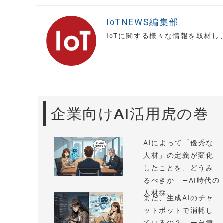
IoTNEWS編集部
IoTに関する様々な情報を取材
企業向けAI活用虎の巻
AIによって「優秀な
人材」の定義が変化
したことを、どうみ
るべきか —AI時代の
人材採...
まだ、生成AIのチャ
ットボットで消耗し
ているの？ ー自律