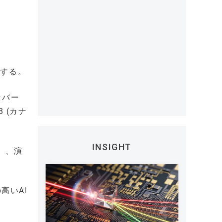
スする。
ンバー
 (カナ
INSIGHT
」、演
高いAI