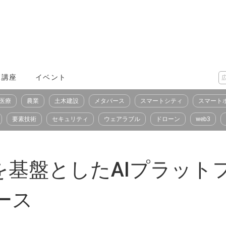
X講座
イベント
医療
農業
土木建設
メタバース
スマートシティ
スマート
要素技術
セキュリティ
ウェアラブル
ドローン
web3
基盤としたAIプラットフォ
ース