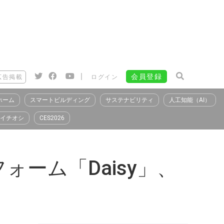
|
会員登録
広告掲載
ログイン
ホーム
スマートビルディング
サステナビリティ
人工知能（AI）
イチオシ
CES2026
ーム「Daisy」、