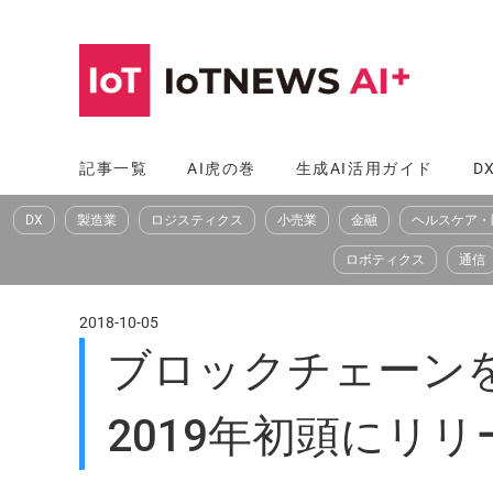
コ
ン
テ
ン
ツ
記事一覧
AI虎の巻
生成AI活用ガイド
D
へ
DX
製造業
ロジスティクス
小売業
金融
ヘルスケア・
ス
キ
ロボティクス
通信
ッ
プ
2018-10-05
ブロックチェーンを
2019年初頭にリリ