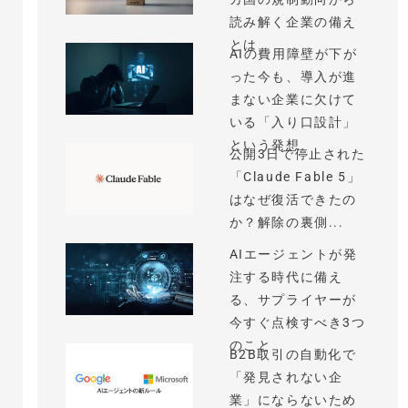
読み解く企業の備え
とは
AIの費用障壁が下が
った今も、導入が進
まない企業に欠けて
いる「入り口設計」
という発想
公開3日で停止された
「Claude Fable 5」
はなぜ復活できたの
か？解除の裏側...
AIエージェントが発
注する時代に備え
る、サプライヤーが
今すぐ点検すべき3つ
のこと
B2B取引の自動化で
「発見されない企
業」にならないため