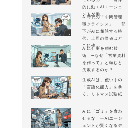
的に動くAIエージェ
ントが働...
AI時代の「中間管理
職クライシス」 —部
下がAIに相談する時
代、上司の価値はど
こに残...
AIに仕事を頼む技
術 —なぜ「営業資料
を作って」と頼むと
失敗するのか？
生成AIは、使い手の
「言語化能力」を暴
く、リトマス試験紙
AIに「ゴミ」を食わ
せるな ーAIエージ
ェントが賢くなるデ