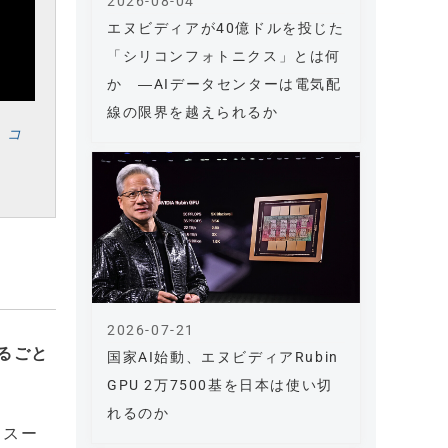
2026-08-04
エヌビディアが40億ドルを投じた
「シリコンフォトニクス」とは何
か ―AIデータセンターは電気配
線の限界を越えられるか
、
コ
2026-07-21
るごと
国家AI始動、エヌビディアRubin
GPU 2万7500基を日本は使い切
れるのか
。スー