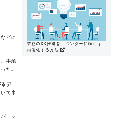
証などに
業務のDX推進を、ベンダーに頼らず
内製化する方法
た。事業
あった。
がるデ
おいて事
ーパーシ