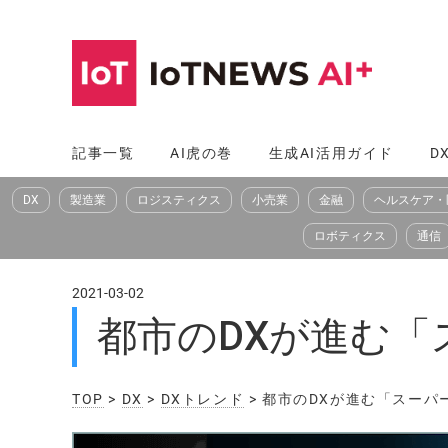
コ
ン
テ
ン
ツ
記事一覧
AI虎の巻
生成AI活用ガイド
D
へ
DX
製造業
ロジスティクス
小売業
金融
ヘルスケア・
ス
キ
ロボティクス
通信
ッ
プ
2021-03-02
都市のDXが進む
TOP
>
DX
>
DXトレンド
> 都市のDXが進む「スー