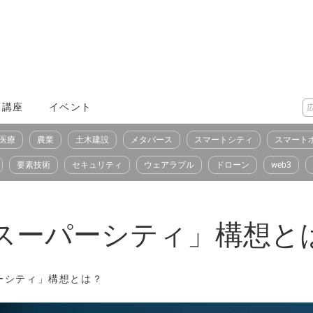
X講座
イベント
医療
農業
土木建設
メタバース
スマートシティ
スマート
要素技術
セキュリティ
ウェアラブル
ドローン
web3
「スーパーシティ」構想と
パーシティ」構想とは？