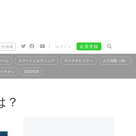
|
会員登録
広告掲載
ログイン
ホーム
スマートビルディング
サステナビリティ
人工知能（AI）
イチオシ
CES2026
は？