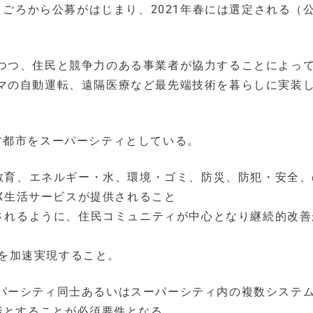
月ごろから公募がはじまり、2021年春には選定される（
つつ、住⺠と競争⼒のある事業者が協⼒することによっ
マの自動運転、遠隔医療など最先端技術を暮らしに実装
す都市をスーパーシティとしている。
教育、エネルギー・水、環境・ゴミ、防災、防犯・安全、
X生活サービスが提供されること
されるように、住民コミュニティが中心となり継続的改善
活を加速実現すること。
パーシティ同⼠あるいはスーパーシティ内の複数システ
能とすることが必須要件となる。