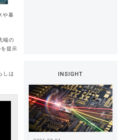
スや暮
先端の
ルを提示
らしは
INSIGHT