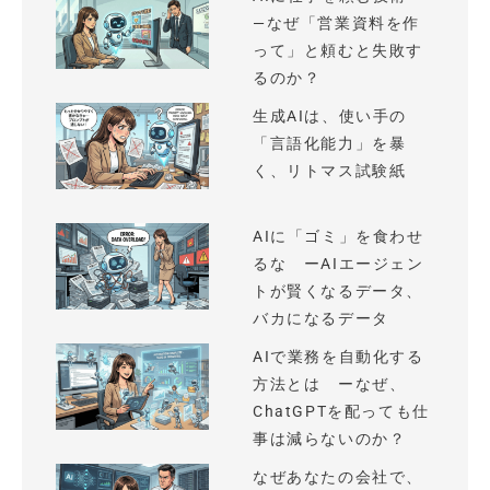
—なぜ「営業資料を作
って」と頼むと失敗す
るのか？
生成AIは、使い手の
「言語化能力」を暴
く、リトマス試験紙
AIに「ゴミ」を食わせ
るな ーAIエージェン
トが賢くなるデータ、
バカになるデータ
AIで業務を自動化する
方法とは ーなぜ、
ChatGPTを配っても仕
事は減らないのか？
なぜあなたの会社で、