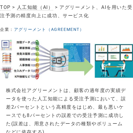
TOP
>
人工知能（AI）
> アグリーメント、AIを用いた受
注予測の精度向上に成功、サービス化
企業：
アグリーメント（AGREEMENT）
株式会社アグリーメントは、顧客の過年度の実績デ
ータを使った人工知能による受注予測において、誤
差2パーセントという高精度をはじめ、最も悪いケ
ースでも8パーセントの誤差での受注予測に成功し
た(誤差は、用意されたデータの種類やボリューム
などに依存する)。