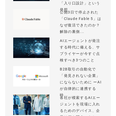
「入り口設計」という
発想
公開3日で停止された
「Claude Fable 5」は
なぜ復活できたのか？
解除の裏側...
AIエージェントが発注
する時代に備える、サ
プライヤーが今すぐ点
検すべき3つのこと
B2B取引の自動化で
「発見されない企業」
にならないために ーAI
が自律的に連携する
時...
各社が模索するAIエー
ジェントを現場に入れ
るためのデバイス、企