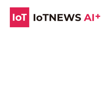
コ
ン
テ
ン
ツ
へ
ス
キ
ッ
プ