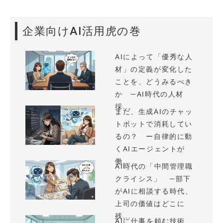
企業向けAI活用虎の巻
AIによって「優秀な人
材」の定義が変化した
ことを、どうみるべき
か —AI時代の人材
採...
まだ、生成AIのチャッ
トボットで消耗してい
るの？ ー自律的に動
くAIエージェントが
働...
AI時代の「中間管理職
クライシス」 —部下
がAIに相談する時代、
上司の価値はどこに
残...
AIに仕事を頼む技術