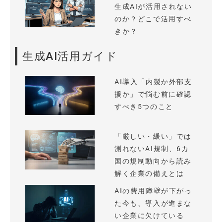
生成AIが活用されない
のか？どこで活用すべ
きか？
生成AI活用ガイド
AI導入「内製か外部支
援か」で悩む前に確認
すべき5つのこと
「厳しい・緩い」では
測れないAI規制、6カ
国の規制動向から読み
解く企業の備えとは
AIの費用障壁が下がっ
た今も、導入が進まな
い企業に欠けている