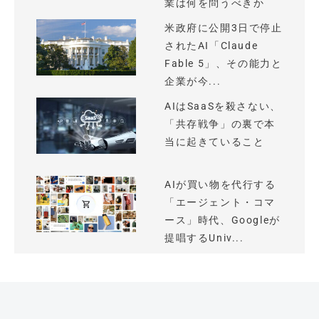
業は何を問うべきか
米政府に公開3日で停止
されたAI「Claude
Fable 5」、その能力と
企業が今...
AIはSaaSを殺さない、
「共存戦争」の裏で本
当に起きていること
AIが買い物を代行する
「エージェント・コマ
ース」時代、Googleが
提唱するUniv...