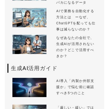
バカになるデータ
AIで業務を自動化する
方法とは ーなぜ、
ChatGPTを配っても仕
事は減らないのか？
なぜあなたの会社で、
生成AIが活用されない
のか？どこで活用すべ
きか？
生成AI活用ガイド
AI導入「内製か外部支
援か」で悩む前に確認
すべき5つのこと
「厳しい・緩い」では