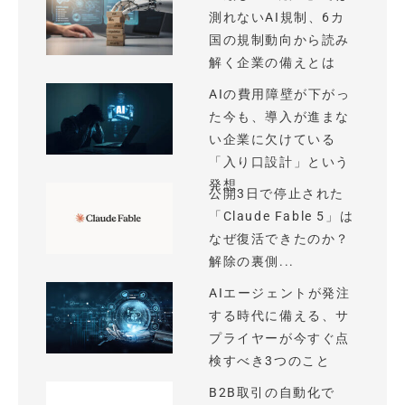
測れないAI規制、6カ
国の規制動向から読み
解く企業の備えとは
AIの費用障壁が下がっ
た今も、導入が進まな
い企業に欠けている
「入り口設計」という
発想
公開3日で停止された
「Claude Fable 5」は
なぜ復活できたのか？
解除の裏側...
AIエージェントが発注
する時代に備える、サ
プライヤーが今すぐ点
検すべき3つのこと
B2B取引の自動化で