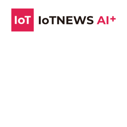
コ
ン
テ
ン
ツ
へ
ス
キ
ッ
プ