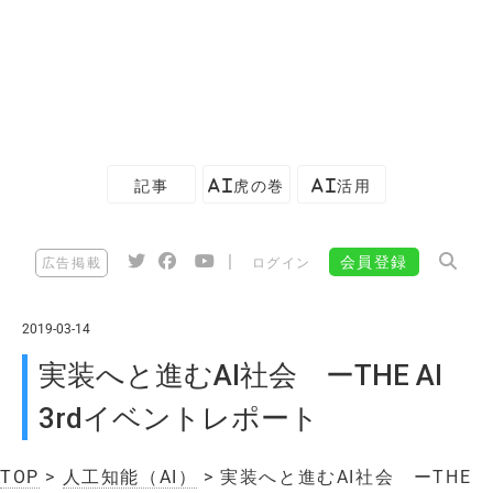
記事
AI虎の巻
AI活用
|
会員登録
広告掲載
ログイン
2019-03-14
実装へと進むAI社会 ーTHE AI
3rdイベントレポート
TOP
>
人工知能（AI）
> 実装へと進むAI社会 ーTHE