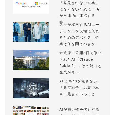
「発見されない企業」
にならないために ーAI
が自律的に連携する
時...
各社が模索するAIエー
ジェントを現場に入れ
るためのデバイス、企
業は何を問うべきか
米政府に公開3日で停止
されたAI「Claude
Fable 5」、その能力と
企業が今...
AIはSaaSを殺さない、
「共存戦争」の裏で本
当に起きていること
AIが買い物を代行する