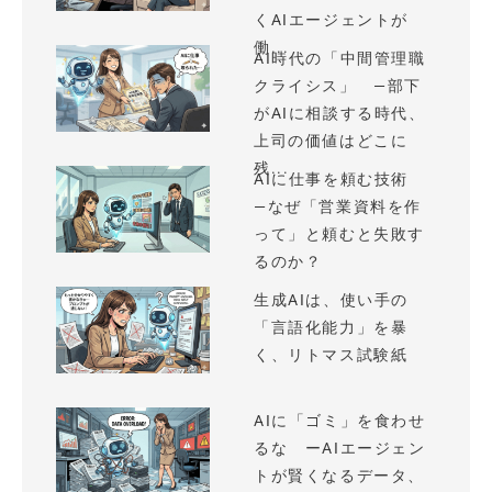
くAIエージェントが
働...
AI時代の「中間管理職
クライシス」 —部下
がAIに相談する時代、
上司の価値はどこに
残...
AIに仕事を頼む技術
—なぜ「営業資料を作
って」と頼むと失敗す
るのか？
生成AIは、使い手の
「言語化能力」を暴
く、リトマス試験紙
AIに「ゴミ」を食わせ
るな ーAIエージェン
トが賢くなるデータ、