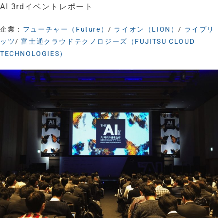
AI 3rdイベントレポート
企業：
フューチャー（Future）
/
ライオン（LION）
/
ライブリ
ッツ
/
富士通クラウドテクノロジーズ（FUJITSU CLOUD
TECHNOLOGIES）