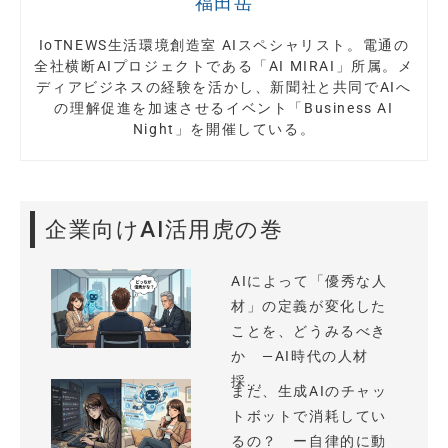
福田岳
IoTNEWS生活環境創造室 AIスペシャリスト。電通の
全社横断AIプロジェクトである「AI MIRAI」所属。メ
ディアビジネスの経験を活かし、新聞社と共同でAIへ
の理解促進を加速させるイベント「Business AI
Night」を開催している。
企業向けAI活用虎の巻
AIによって「優秀な人
材」の定義が変化した
ことを、どうみるべき
か —AI時代の人材
採...
まだ、生成AIのチャッ
トボットで消耗してい
るの？ ー自律的に動