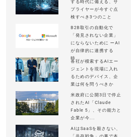
する時代に備える、サ
プライヤーが今すぐ点
検すべき3つのこと
B2B取引の自動化で
「発見されない企業」
にならないために ーAI
が自律的に連携する
時...
各社が模索するAIエー
ジェントを現場に入れ
るためのデバイス、企
業は何を問うべきか
米政府に公開3日で停止
されたAI「Claude
Fable 5」、その能力と
企業が今...
AIはSaaSを殺さない、
「共存戦争」の裏で本