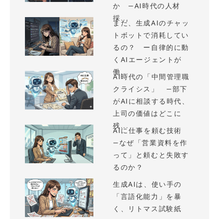
か —AI時代の人材
採...
まだ、生成AIのチャッ
トボットで消耗してい
るの？ ー自律的に動
くAIエージェントが
働...
AI時代の「中間管理職
クライシス」 —部下
がAIに相談する時代、
上司の価値はどこに
残...
AIに仕事を頼む技術
—なぜ「営業資料を作
って」と頼むと失敗す
るのか？
生成AIは、使い手の
「言語化能力」を暴
く、リトマス試験紙