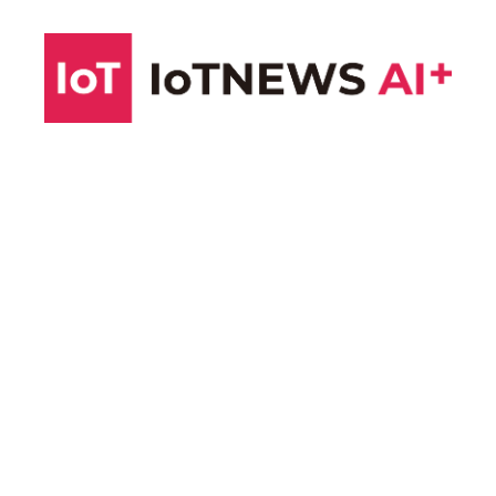
コ
ン
テ
ン
ツ
へ
ス
キ
ッ
プ