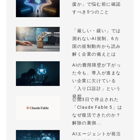
援か」で悩む前に確認
すべき5つのこと
「厳しい・緩い」では
測れないAI規制、6カ
国の規制動向から読み
解く企業の備えとは
AIの費用障壁が下がっ
た今も、導入が進まな
い企業に欠けている
「入り口設計」という
発想
公開3日で停止された
「Claude Fable 5」は
なぜ復活できたのか？
解除の裏側...
AIエージェントが発注