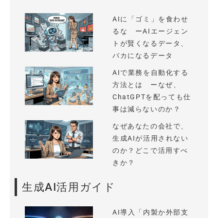
AIに「ゴミ」を食わせ
るな ーAIエージェン
トが賢くなるデータ、
バカになるデータ
AIで業務を自動化する
方法とは ーなぜ、
ChatGPTを配っても仕
事は減らないのか？
なぜあなたの会社で、
生成AIが活用されない
のか？どこで活用すべ
きか？
生成AI活用ガイド
AI導入「内製か外部支