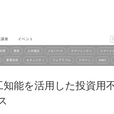
X講座
イベント
医療
農業
土木建設
メタバース
スマートシティ
スマート
要素技術
セキュリティ
ウェアラブル
ドローン
web3
工知能を活用した投資用
ス