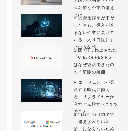
カ国の規制動向から
読み解く企業の備え
とは
AIの費用障壁が下が
った今も、導入が進
まない企業に欠けて
いる「入り口設計」
という発想
公開3日で停止された
「Claude Fable 5」
はなぜ復活できたの
か？解除の裏側...
AIエージェントが発
注する時代に備え
る、サプライヤーが
今すぐ点検すべき3つ
のこと
B2B取引の自動化で
「発見されない企
業」にならないため