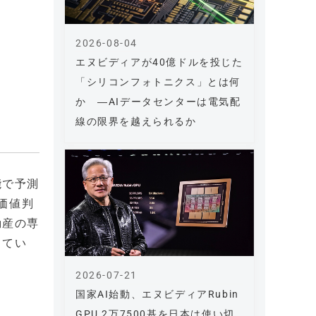
2026-08-04
エヌビディアが40億ドルを投じた
「シリコンフォトニクス」とは何
か ―AIデータセンターは電気配
線の限界を越えられるか
能で予測
価値判
動産の専
してい
2026-07-21
国家AI始動、エヌビディアRubin
GPU 2万7500基を日本は使い切