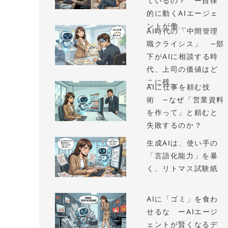
ているの？ ー自律
的に動くAIエージェ
ントが働...
AI時代の「中間管理
職クライシス」 —部
下がAIに相談する時
代、上司の価値はど
こに残...
AIに仕事を頼む技
術 —なぜ「営業資料
を作って」と頼むと
失敗するのか？
生成AIは、使い手の
「言語化能力」を暴
く、リトマス試験紙
AIに「ゴミ」を食わ
せるな ーAIエージ
ェントが賢くなるデ