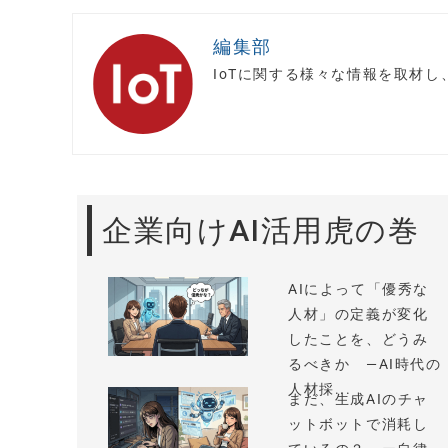
編集部
IoTに関する様々な情報を取材
企業向けAI活用虎の巻
AIによって「優秀な
人材」の定義が変化
したことを、どうみ
るべきか —AI時代の
人材採...
まだ、生成AIのチャ
ットボットで消耗し