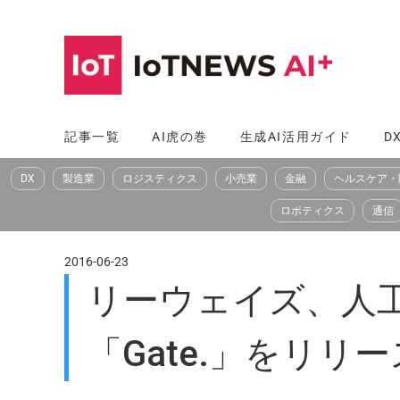
コ
ン
テ
ン
ツ
記事一覧
AI虎の巻
生成AI活用ガイド
D
へ
DX
製造業
ロジスティクス
小売業
金融
ヘルスケア・
ス
キ
ロボティクス
通信
ッ
プ
2016-06-23
リーウェイズ、人
「Gate.」をリリー