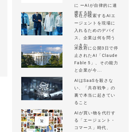
に ーAIが自律的に連
携する時...
各社が模索するAIエ
ージェントを現場に
入れるためのデバイ
ス、企業は何を問う
べきか
米政府に公開3日で停
止されたAI「Claude
Fable 5」、その能力
と企業が今...
AIはSaaSを殺さな
い、「共存戦争」の
裏で本当に起きてい
ること
AIが買い物を代行す
る「エージェント・
コマース」時代、