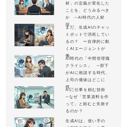
材」の定義が変化した
ことを、どうみるべき
か —AI時代の人材
採...
まだ、生成AIのチャッ
トボットで消耗してい
るの？ ー自律的に動
くAIエージェントが
働...
AI時代の「中間管理職
クライシス」 —部下
がAIに相談する時代、
上司の価値はどこに
残...
AIに仕事を頼む技術
—なぜ「営業資料を作
って」と頼むと失敗す
るのか？
生成AIは、使い手の