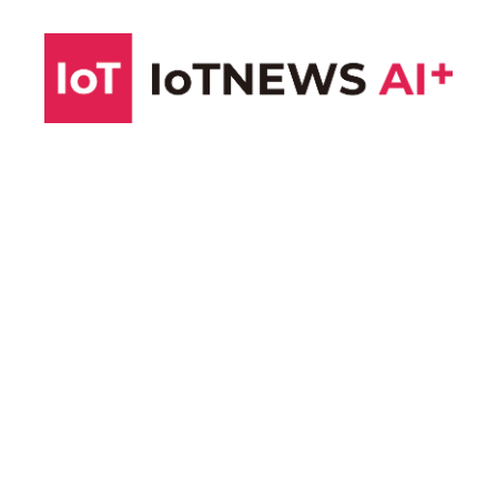
コ
ン
テ
ン
ツ
へ
ス
キ
ッ
プ