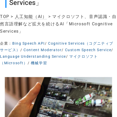
Services」
TOP
>
人工知能（AI）
> マイクロソフト、音声認識・自
然言語理解など拡大を続けるAI「Microsoft Cognitive
Services」
企業：
Bing Speech API
/
Cognitive Services（コグニティブ
サービス）
/
Content Moderator
/
Custom Speech Service
/
Language Understanding Service
/
マイクロソフト
（Microsoft）
/
機械学習