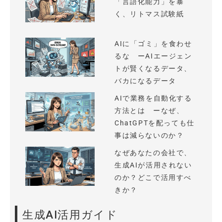
「言語化能力」を暴
く、リトマス試験紙
AIに「ゴミ」を食わせ
るな ーAIエージェン
トが賢くなるデータ、
バカになるデータ
AIで業務を自動化する
方法とは ーなぜ、
ChatGPTを配っても仕
事は減らないのか？
なぜあなたの会社で、
生成AIが活用されない
のか？どこで活用すべ
きか？
生成AI活用ガイド