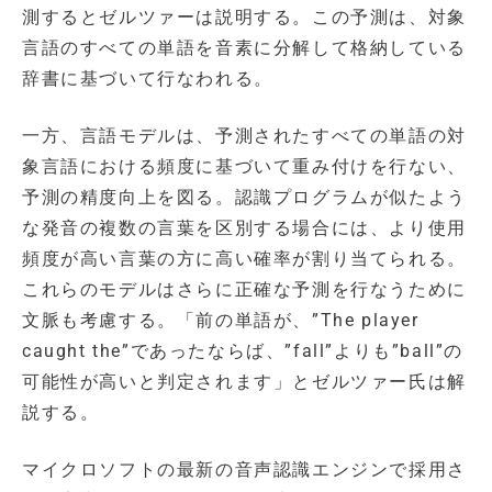
測するとゼルツァーは説明する。この予測は、対象
言語のすべての単語を音素に分解して格納している
辞書に基づいて行なわれる。
一方、言語モデルは、予測されたすべての単語の対
象言語における頻度に基づいて重み付けを行ない、
予測の精度向上を図る。認識プログラムが似たよう
な発音の複数の言葉を区別する場合には、より使用
頻度が高い言葉の方に高い確率が割り当てられる。
これらのモデルはさらに正確な予測を行なうために
文脈も考慮する。「前の単語が、”The player
caught the”であったならば、”fall”よりも”ball”の
可能性が高いと判定されます」とゼルツァー氏は解
説する。
マイクロソフトの最新の音声認識エンジンで採用さ