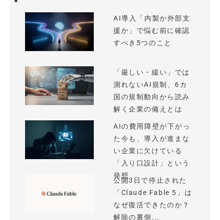
AI導入「内製か外部支
援か」で悩む前に確認
すべき5つのこと
「厳しい・緩い」では
測れないAI規制、6カ
国の規制動向から読み
解く企業の備えとは
AIの費用障壁が下がっ
た今も、導入が進まな
い企業に欠けている
「入り口設計」という
発想
公開3日で停止された
「Claude Fable 5」は
なぜ復活できたのか？
解除の裏側...