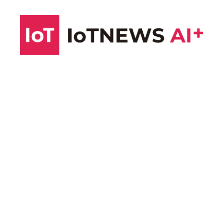
コ
ン
テ
ン
ツ
へ
ス
キ
ッ
プ