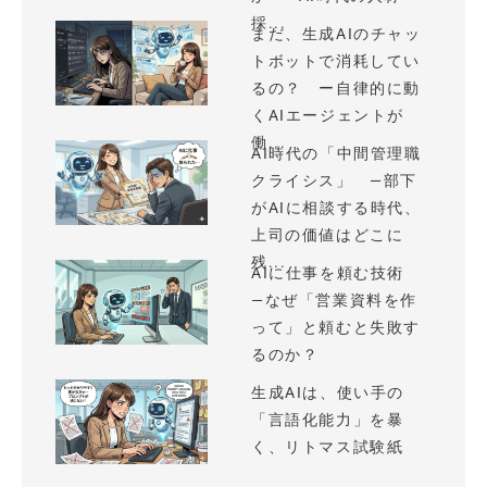
採...
まだ、生成AIのチャッ
トボットで消耗してい
るの？ ー自律的に動
くAIエージェントが
働...
AI時代の「中間管理職
クライシス」 —部下
がAIに相談する時代、
上司の価値はどこに
残...
AIに仕事を頼む技術
—なぜ「営業資料を作
って」と頼むと失敗す
るのか？
生成AIは、使い手の
「言語化能力」を暴
く、リトマス試験紙