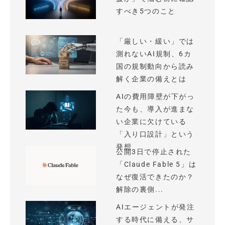
すべき5つのこと
「厳しい・緩い」では
測れないAI規制、6カ
国の規制動向から読み
解く企業の備えとは
AIの費用障壁が下がっ
た今も、導入が進まな
い企業に欠けている
「入り口設計」という
発想
公開3日で停止された
「Claude Fable 5」は
なぜ復活できたのか？
解除の裏側...
AIエージェントが発注
する時代に備える、サ