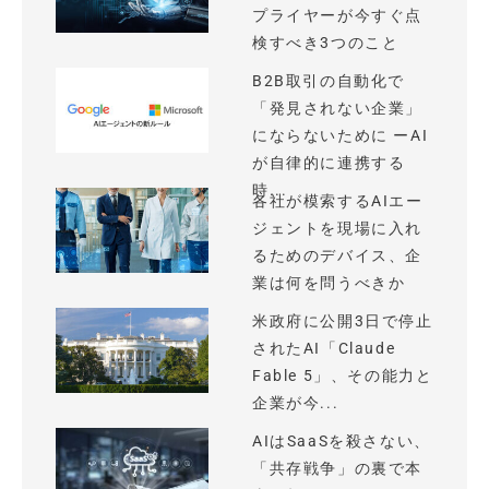
プライヤーが今すぐ点
検すべき3つのこと
B2B取引の自動化で
「発見されない企業」
にならないために ーAI
が自律的に連携する
時...
各社が模索するAIエー
ジェントを現場に入れ
るためのデバイス、企
業は何を問うべきか
米政府に公開3日で停止
されたAI「Claude
Fable 5」、その能力と
企業が今...
AIはSaaSを殺さない、
「共存戦争」の裏で本