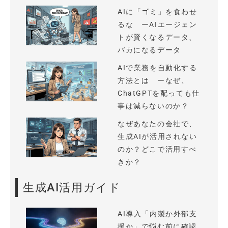
AIに「ゴミ」を食わせ
るな ーAIエージェン
トが賢くなるデータ、
バカになるデータ
AIで業務を自動化する
方法とは ーなぜ、
ChatGPTを配っても仕
事は減らないのか？
なぜあなたの会社で、
生成AIが活用されない
のか？どこで活用すべ
きか？
生成AI活用ガイド
AI導入「内製か外部支
援か」で悩む前に確認