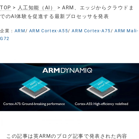
TOP
>
人工知能（AI）
> ARM、エッジからクラウドま
でのAI体験を促進する最新プロセッサを発表
企業：
ARM
/
ARM Cortex-A55
/
ARM Cortex-A75
/
ARM Mali-
G72
この記事は英ARMのブログ記事で発表された内容