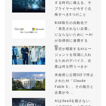
する時代に備える、サ
プライヤーが今すぐ点
検すべき3つのこと
B2B取引の自動化で
「発見されない企業」
にならないために ーAI
が自律的に連携する
時...
各社が模索するAIエー
ジェントを現場に入れ
るためのデバイス、企
業は何を問うべきか
米政府に公開3日で停止
されたAI「Claude
Fable 5」、その能力と
企業が今...
AIはSaaSを殺さない、