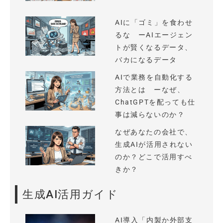
AIに「ゴミ」を食わせ
るな ーAIエージェン
トが賢くなるデータ、
バカになるデータ
AIで業務を自動化する
方法とは ーなぜ、
ChatGPTを配っても仕
事は減らないのか？
なぜあなたの会社で、
生成AIが活用されない
のか？どこで活用すべ
きか？
生成AI活用ガイド
AI導入「内製か外部支