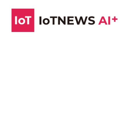
コ
ン
テ
ン
ツ
へ
ス
キ
ッ
プ