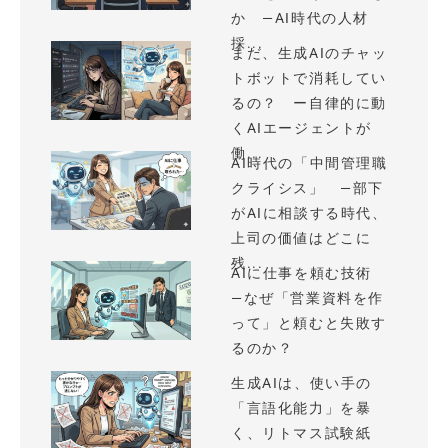
か —AI時代の人材
採...
まだ、生成AIのチャッ
トボットで消耗してい
るの？ ー自律的に動
くAIエージェントが
働...
AI時代の「中間管理職
クライシス」 —部下
がAIに相談する時代、
上司の価値はどこに
残...
AIに仕事を頼む技術
—なぜ「営業資料を作
って」と頼むと失敗す
るのか？
生成AIは、使い手の
「言語化能力」を暴
く、リトマス試験紙