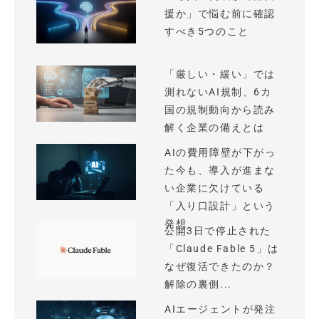
援か」で悩む前に確認
すべき5つのこと
「厳しい・緩い」では
測れないAI規制、6カ
国の規制動向から読み
解く企業の備えとは
AIの費用障壁が下がっ
た今も、導入が進まな
い企業に欠けている
「入り口設計」という
発想
公開3日で停止された
「Claude Fable 5」は
なぜ復活できたのか？
解除の裏側...
AIエージェントが発注