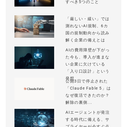
すべき5つのこと
「厳しい・緩い」では
測れないAI規制、6カ
国の規制動向から読み
解く企業の備えとは
AIの費用障壁が下がっ
た今も、導入が進まな
い企業に欠けている
「入り口設計」という
発想
公開3日で停止された
「Claude Fable 5」は
なぜ復活できたのか？
解除の裏側...
AIエージェントが発注
する時代に備える、サ
プライヤーが今すぐ点