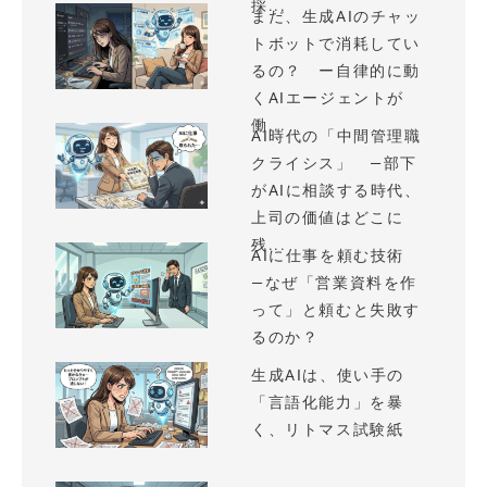
採...
まだ、生成AIのチャッ
トボットで消耗してい
るの？ ー自律的に動
くAIエージェントが
働...
AI時代の「中間管理職
クライシス」 —部下
がAIに相談する時代、
上司の価値はどこに
残...
AIに仕事を頼む技術
—なぜ「営業資料を作
って」と頼むと失敗す
るのか？
生成AIは、使い手の
「言語化能力」を暴
く、リトマス試験紙