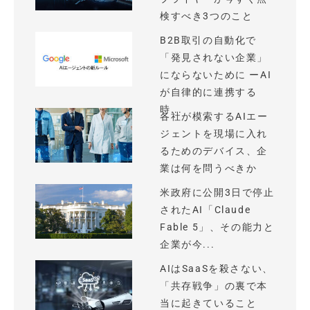
検すべき3つのこと
B2B取引の自動化で
「発見されない企業」
にならないために ーAI
が自律的に連携する
時...
各社が模索するAIエー
ジェントを現場に入れ
るためのデバイス、企
業は何を問うべきか
米政府に公開3日で停止
されたAI「Claude
Fable 5」、その能力と
企業が今...
AIはSaaSを殺さない、
「共存戦争」の裏で本
当に起きていること