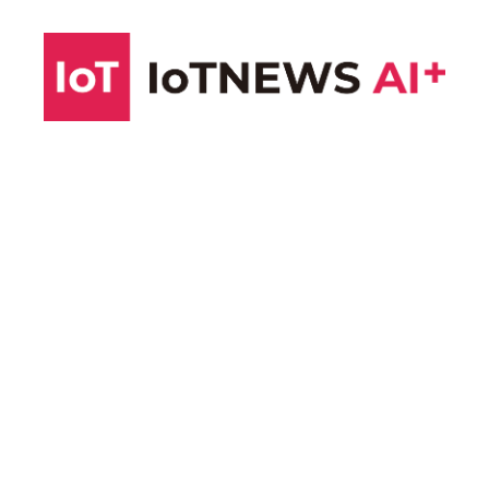
コ
ン
テ
ン
ツ
へ
ス
キ
ッ
プ