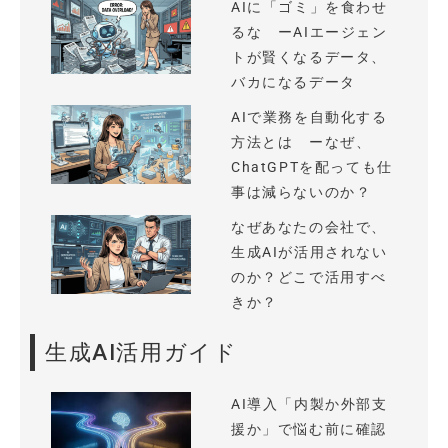
AIに「ゴミ」を食わせ
るな ーAIエージェン
トが賢くなるデータ、
バカになるデータ
AIで業務を自動化する
方法とは ーなぜ、
ChatGPTを配っても仕
事は減らないのか？
なぜあなたの会社で、
生成AIが活用されない
のか？どこで活用すべ
きか？
生成AI活用ガイド
AI導入「内製か外部支
援か」で悩む前に確認