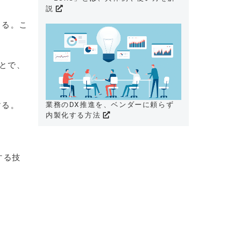
説
きる。こ
とで、
業務のDX推進を、ベンダーに頼らず
する。
内製化する方法
する技