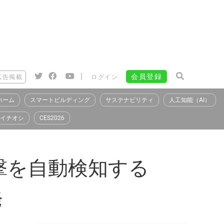
|
会員登録
広告掲載
ログイン
ホーム
スマートビルディング
サステナビリティ
人工知能（AI）
イチオシ
CES2026
撃を自動検知する
発