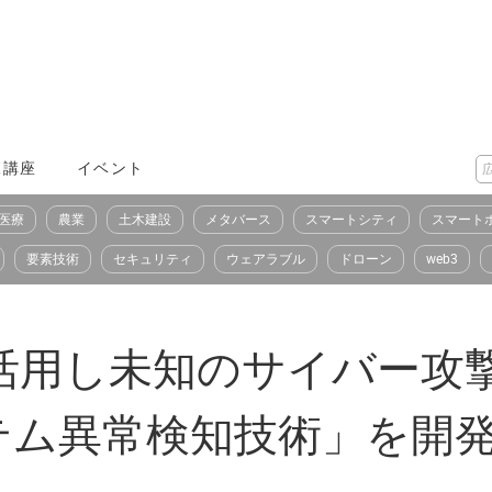
X講座
イベント
医療
農業
土木建設
メタバース
スマートシティ
スマート
要素技術
セキュリティ
ウェアラブル
ドローン
web3
を活用し未知のサイバー攻
テム異常検知技術」を開