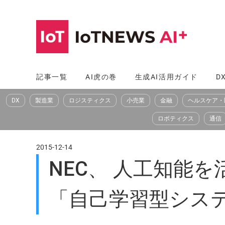
コ
ン
テ
ン
ツ
記事一覧
AI虎の巻
生成AI活用ガイド
D
へ
DX
製造業
ロジスティクス
小売業
金融
ヘルスケア・
ス
キ
ロボティクス
通信
ッ
プ
2015-12-14
NEC、 人工知能
「自己学習型シス