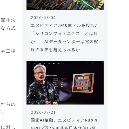
2026-08-04
攻撃手法
エヌビディアが40億ドルを投じた
的な方式
「シリコンフォトニクス」とは何
か ―AIデータセンターは電気配
線の限界を越えられるか
所や工場
これらの
る。
2026-07-21
国家AI始動、エヌビディアRubin
法に対し
GPU 2万7500基を日本は使い切