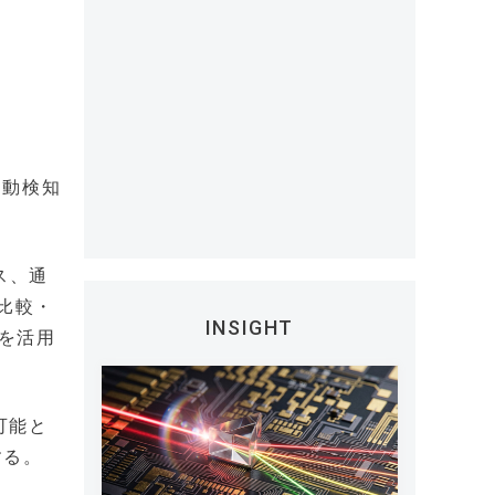
自動検知
ス、通
比較・
INSIGHT
を活用
可能と
する。