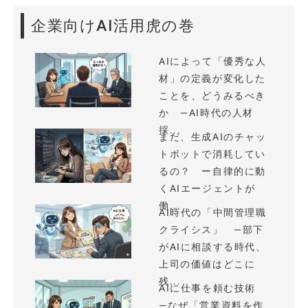
企業向けAI活用虎の巻
AIによって「優秀な人
材」の定義が変化した
ことを、どうみるべき
か —AI時代の人材
採...
まだ、生成AIのチャッ
トボットで消耗してい
るの？ ー自律的に動
くAIエージェントが
働...
AI時代の「中間管理職
クライシス」 —部下
がAIに相談する時代、
上司の価値はどこに
残...
AIに仕事を頼む技術
—なぜ「営業資料を作