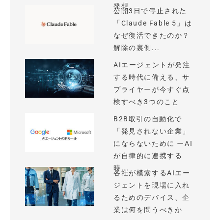
発想
公開3日で停止された
「Claude Fable 5」は
なぜ復活できたのか？
解除の裏側...
AIエージェントが発注
する時代に備える、サ
プライヤーが今すぐ点
検すべき3つのこと
B2B取引の自動化で
「発見されない企業」
にならないために ーAI
が自律的に連携する
時...
各社が模索するAIエー
ジェントを現場に入れ
るためのデバイス、企
業は何を問うべきか