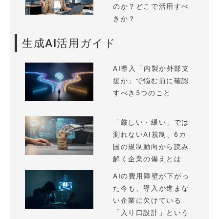
のか？どこで活用すべ
きか？
生成AI活用ガイド
AI導入「内製か外部支
援か」で悩む前に確認
すべき5つのこと
「厳しい・緩い」では
測れないAI規制、6カ
国の規制動向から読み
解く企業の備えとは
AIの費用障壁が下がっ
た今も、導入が進まな
い企業に欠けている
「入り口設計」という