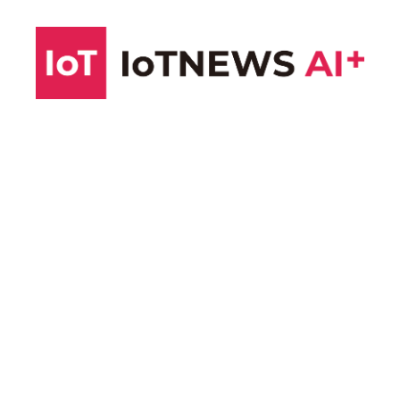
コ
ン
テ
ン
ツ
へ
ス
キ
ッ
プ