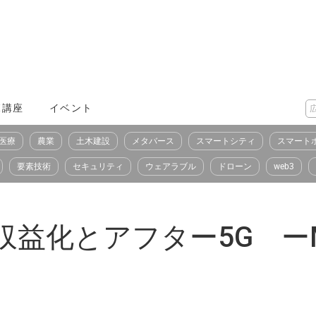
X講座
イベント
医療
農業
土木建設
メタバース
スマートシティ
スマート
要素技術
セキュリティ
ウェアラブル
ドローン
web3
収益化とアフター5G ーM