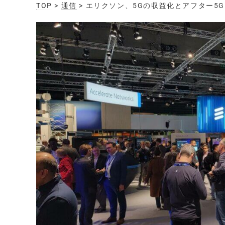
TOP
>
通信
> エリクソン、5Gの収益化とアフター5G