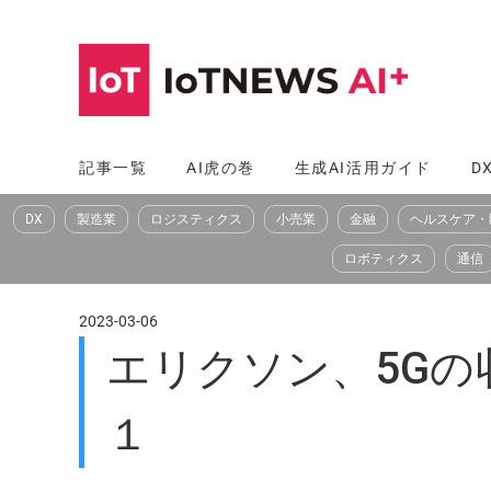
コ
ン
テ
ン
ツ
記事一覧
AI虎の巻
生成AI活用ガイド
D
へ
DX
製造業
ロジスティクス
小売業
金融
ヘルスケア・
ス
キ
ロボティクス
通信
ッ
プ
2023-03-06
エリクソン、5Gの
１