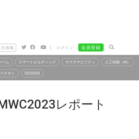
|
会員登録
広告掲載
ログイン
ホーム
スマートビルディング
サステナビリティ
人工知能（AI）
イチオシ
CES2026
WC2023レポート