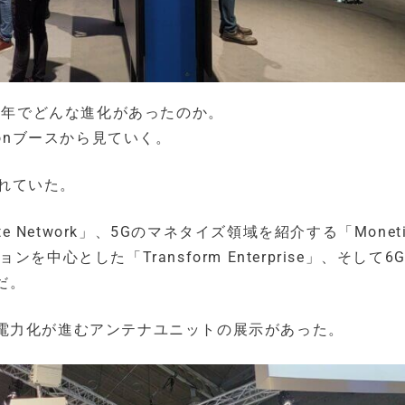
の4年でどんな進化があったのか。
sonブースから見ていく。
かれていた。
 Network」、5Gのマネタイズ領域を紹介する「Moneti
心とした「Transform Enterprise」、そして6
」だ。
電力化が進むアンテナユニットの展示があった。