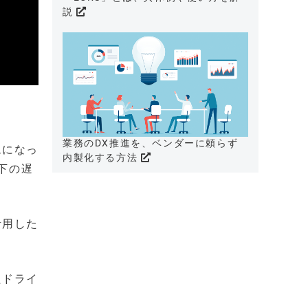
説
業務のDX推進を、ベンダーに頼らず
ムになっ
内製化する方法
下の遅
活用した
たドライ