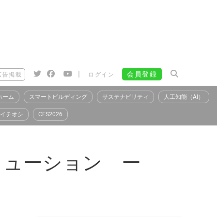
|
会員登録
広告掲載
ログイン
ホーム
スマートビルディング
サステナビリティ
人工知能（AI）
イチオシ
CES2026
リューション ー