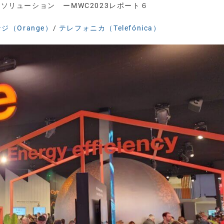
のソリューション ーMWC2023レポート６
ジ（Orange）
/
テレフォニカ（Telefónica）