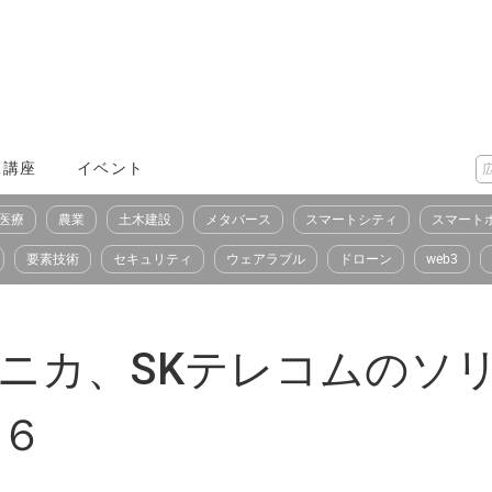
X講座
イベント
医療
農業
土木建設
メタバース
スマートシティ
スマート
要素技術
セキュリティ
ウェアラブル
ドローン
web3
ォニカ、SKテレコムのソ
ト６