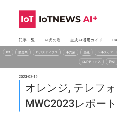
コ
ン
テ
ン
ツ
記事一覧
AI虎の巻
生成AI活用ガイド
D
へ
DX
製造業
ロジスティクス
小売業
金融
ヘルスケア・
ス
キ
ロボティクス
通信
ッ
プ
2023-03-15
オレンジ, テレフ
MWC2023レポー