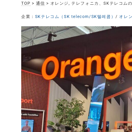
TOP
>
通信
> オレンジ, テレフォニカ、SKテレコム
企業：
SKテレコム（SK telecom/SK텔레콤）
/
オレン