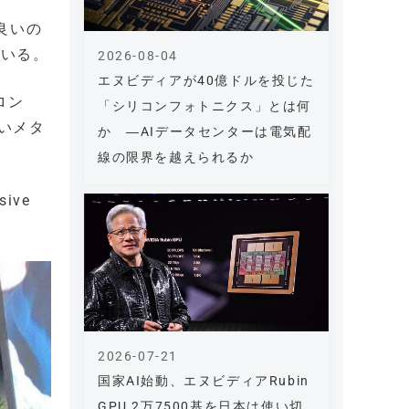
良いの
ている。
2026-08-04
エヌビディアが40億ドルを投じた
ロン
「シリコンフォトニクス」とは何
いメタ
か ―AIデータセンターは電気配
線の限界を越えられるか
ive
2026-07-21
国家AI始動、エヌビディアRubin
GPU 2万7500基を日本は使い切