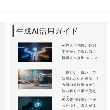
生成AI活用ガイド
AI導入「内製か外部
支援か」で悩む前に
確認すべき5つのこと
「厳しい・緩い」で
は測れないAI規制、6
カ国の規制動向から
読み解く企業の備え
とは
AIの費用障壁が下が
った今も、導入が進