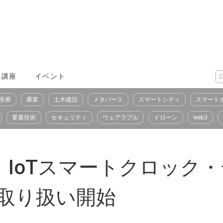
X講座
イベント
医療
農業
土木建設
メタバース
スマートシティ
スマート
要素技術
セキュリティ
ウェアラブル
ドローン
web3
esign、IoTスマートクロ
ME」取り扱い開始