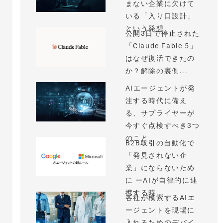
まない企業に欠けて
いる「入り口設計」
という発想
公開3日で停止された
「Claude Fable 5」
はなぜ復活できたの
か？解除の裏側...
AIエージェントが発
注する時代に備え
る、サプライヤーが
今すぐ点検すべき3つ
のこと
B2B取引の自動化で
「発見されない企
業」にならないため
に ーAIが自律的に連
携する時...
各社が模索するAIエ
ージェントを現場に
入れるためのデバイ