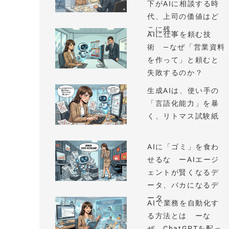
下がAIに相談する時
代、上司の価値はど
こに残...
AIに仕事を頼む技
術 —なぜ「営業資料
を作って」と頼むと
失敗するのか？
生成AIは、使い手の
「言語化能力」を暴
く、リトマス試験紙
AIに「ゴミ」を食わ
せるな ーAIエージ
ェントが賢くなるデ
ータ、バカになるデ
ータ
AIで業務を自動化す
る方法とは ーな
ぜ、ChatGPTを配っ