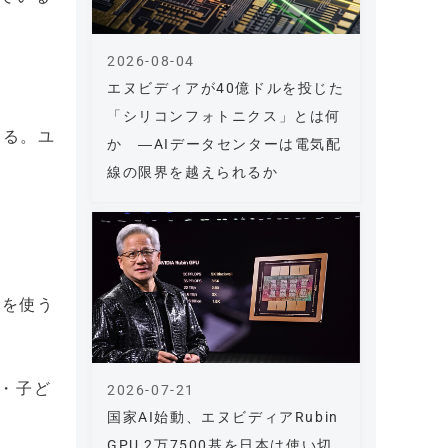
2026-08-04
エヌビディアが40億ドルを投じた
「シリコンフォトニクス」とは何
する。ユ
か ―AIデータセンターは電気配
線の限界を越えられるか
TTを使う
・子ど
2026-07-21
国家AI始動、エヌビディアRubin
GPU 2万7500基を日本は使い切