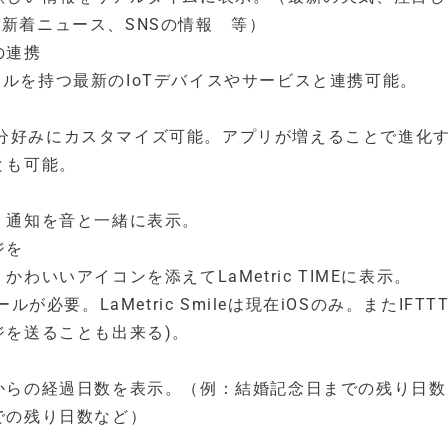
移、新着ニュース、SNSの情報 等）
の連携
ンネルを持つ最新のIoTデバイスやサービスと連携可能。
、自分好みにカスタマイズ可能。アプリが増えることで進化
とも可能。
く通知を音と一緒に表示。
ジを
いいアイコンを添えてLaMetric TIMEに表示。
ールが必要。LaMetric Smileは現在iOSのみ。またIFT
ジを送ることも出来る)。
からの経過日数を表示。（例：結婚記念日までの残り日数
での残り日数など）