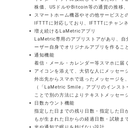
株価、USドルやBitcoin等の通貨の推
スマートホーム機器やその他サービスと
IFTTTに対応しており、IFTTTにチャ
増え続けるLaMetricアプリ
LaMetric専用のアプリストアがあり
ーザー自身でオリジナルアプリを作るこ
通知機能
着信・メール・カレンダー等スマホに届
アイコンを添えて、大切な人にメッセー
外出先からスマホで送ったメッセージを、かわ
（「LaMetric Smile」アプリのインスト
ことで別の方法によりテキストメッセー
日数カウント機能
指定した日までの残り日数・指定した日
もが生まれた日からの経過日数・試験ま
光や通知で眠りを妨げない設計