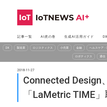
コ
ン
テ
ン
ツ
記事一覧
AI虎の巻
生成AI活用ガイド
D
へ
DX
製造業
ロジスティクス
小売業
金融
ヘルスケア・
ス
キ
ロボティクス
通信
ッ
プ
2018-11-27
Connected D
「LaMetric TI