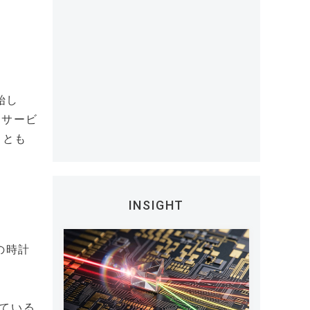
始し
・サービ
ことも
INSIGHT
の時計
ている