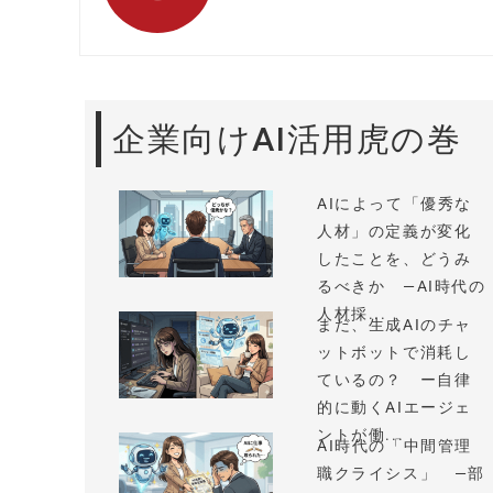
企業向けAI活用虎の巻
AIによって「優秀な
人材」の定義が変化
したことを、どうみ
るべきか —AI時代の
人材採...
まだ、生成AIのチャ
ットボットで消耗し
ているの？ ー自律
的に動くAIエージェ
ントが働...
AI時代の「中間管理
職クライシス」 —部