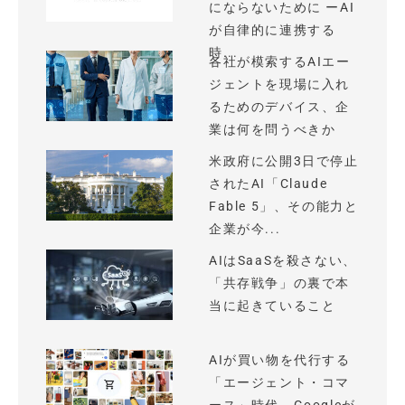
にならないために ーAI
が自律的に連携する
時...
各社が模索するAIエー
ジェントを現場に入れ
るためのデバイス、企
業は何を問うべきか
米政府に公開3日で停止
されたAI「Claude
Fable 5」、その能力と
企業が今...
AIはSaaSを殺さない、
「共存戦争」の裏で本
当に起きていること
AIが買い物を代行する
「エージェント・コマ