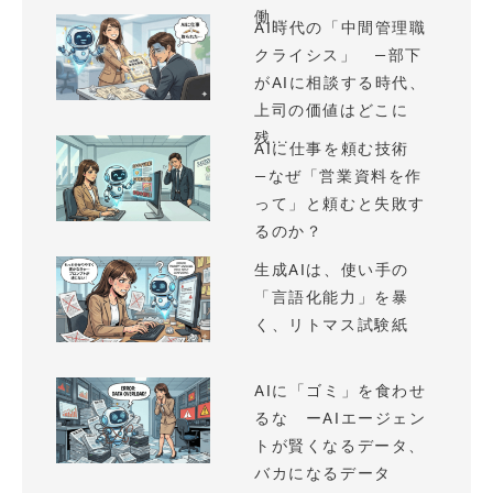
働...
AI時代の「中間管理職
クライシス」 —部下
がAIに相談する時代、
上司の価値はどこに
残...
AIに仕事を頼む技術
—なぜ「営業資料を作
って」と頼むと失敗す
るのか？
生成AIは、使い手の
「言語化能力」を暴
く、リトマス試験紙
AIに「ゴミ」を食わせ
るな ーAIエージェン
トが賢くなるデータ、
バカになるデータ