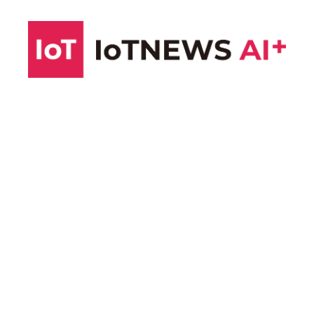
コ
ン
テ
ン
ツ
へ
ス
キ
ッ
プ