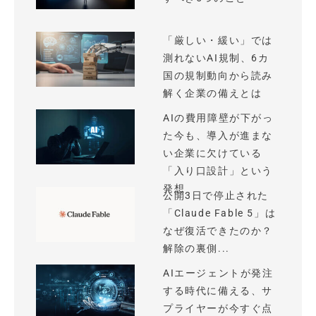
「厳しい・緩い」では
測れないAI規制、6カ
国の規制動向から読み
解く企業の備えとは
AIの費用障壁が下がっ
た今も、導入が進まな
い企業に欠けている
「入り口設計」という
発想
公開3日で停止された
「Claude Fable 5」は
なぜ復活できたのか？
解除の裏側...
AIエージェントが発注
する時代に備える、サ
プライヤーが今すぐ点