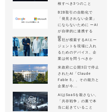
検すべき3つのこと
B2B取引の自動化で
「発見されない企業」
にならないために ーAI
が自律的に連携する
時...
各社が模索するAIエー
ジェントを現場に入れ
るためのデバイス、企
業は何を問うべきか
米政府に公開3日で停止
されたAI「Claude
Fable 5」、その能力と
企業が今...
AIはSaaSを殺さない、
「共存戦争」の裏で本
当に起きていること