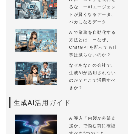
るな ーAIエージェン
トが賢くなるデータ、
バカになるデータ
AIで業務を自動化する
方法とは ーなぜ、
ChatGPTを配っても仕
事は減らないのか？
なぜあなたの会社で、
生成AIが活用されない
のか？どこで活用すべ
きか？
生成AI活用ガイド
AI導入「内製か外部支
援か」で悩む前に確認
すべき5つのこと