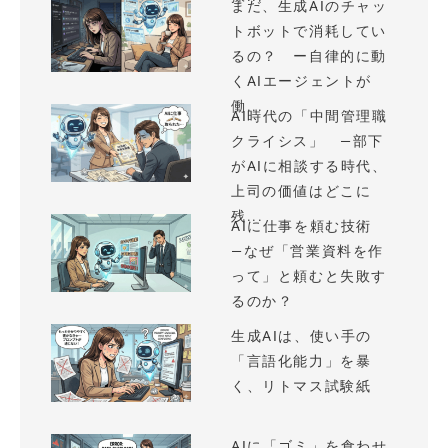
まだ、生成AIのチャッ
トボットで消耗してい
るの？ ー自律的に動
くAIエージェントが
働...
AI時代の「中間管理職
クライシス」 —部下
がAIに相談する時代、
上司の価値はどこに
残...
AIに仕事を頼む技術
—なぜ「営業資料を作
って」と頼むと失敗す
るのか？
生成AIは、使い手の
「言語化能力」を暴
く、リトマス試験紙
AIに「ゴミ」を食わせ