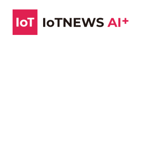
コ
ン
テ
ン
ツ
へ
ス
キ
ッ
プ