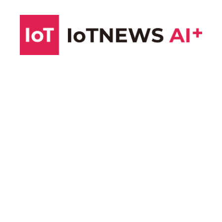
コ
ン
テ
ン
ツ
へ
ス
キ
ッ
プ