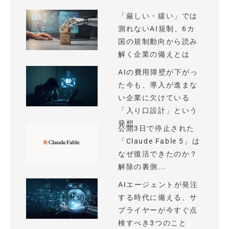
「厳しい・緩い」では
測れないAI規制、6カ
国の規制動向から読み
解く企業の備えとは
AIの費用障壁が下がっ
た今も、導入が進まな
い企業に欠けている
「入り口設計」という
発想
公開3日で停止された
「Claude Fable 5」は
なぜ復活できたのか？
解除の裏側...
AIエージェントが発注
する時代に備える、サ
プライヤーが今すぐ点
検すべき3つのこと