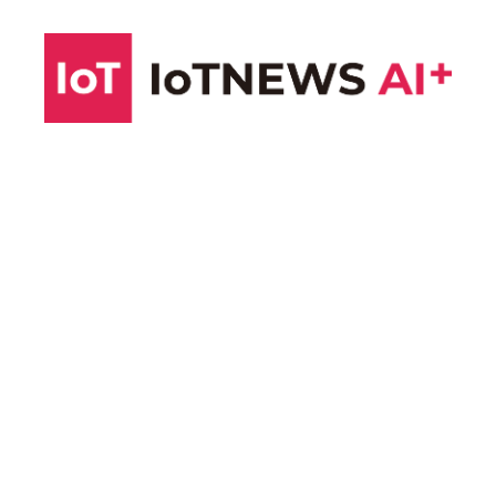
コ
ン
テ
ン
ツ
へ
ス
キ
ッ
プ