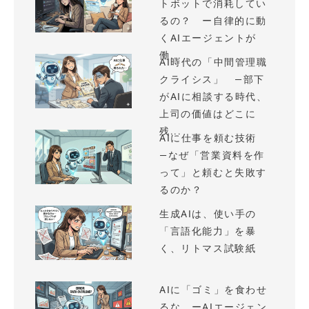
トボットで消耗してい
るの？ ー自律的に動
くAIエージェントが
働...
AI時代の「中間管理職
クライシス」 —部下
がAIに相談する時代、
上司の価値はどこに
残...
AIに仕事を頼む技術
—なぜ「営業資料を作
って」と頼むと失敗す
るのか？
生成AIは、使い手の
「言語化能力」を暴
く、リトマス試験紙
AIに「ゴミ」を食わせ
るな ーAIエージェン