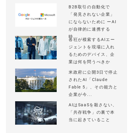
B2B取引の自動化で
「発見されない企業」
にならないために ーAI
が自律的に連携する
時...
各社が模索するAIエー
ジェントを現場に入れ
るためのデバイス、企
業は何を問うべきか
米政府に公開3日で停止
されたAI「Claude
Fable 5」、その能力と
企業が今...
AIはSaaSを殺さない、
「共存戦争」の裏で本
当に起きていること