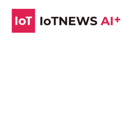
コ
ン
テ
ン
ツ
へ
ス
キ
ッ
プ