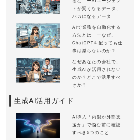
るな ーAIエージェン
トが賢くなるデータ、
バカになるデータ
AIで業務を自動化する
方法とは ーなぜ、
ChatGPTを配っても仕
事は減らないのか？
なぜあなたの会社で、
生成AIが活用されない
のか？どこで活用すべ
きか？
生成AI活用ガイド
AI導入「内製か外部支
援か」で悩む前に確認
すべき5つのこと