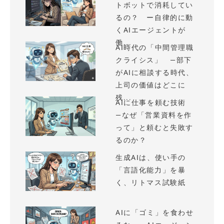
トボットで消耗してい
るの？ ー自律的に動
くAIエージェントが
働...
AI時代の「中間管理職
クライシス」 —部下
がAIに相談する時代、
上司の価値はどこに
残...
AIに仕事を頼む技術
—なぜ「営業資料を作
って」と頼むと失敗す
るのか？
生成AIは、使い手の
「言語化能力」を暴
く、リトマス試験紙
AIに「ゴミ」を食わせ