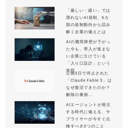
「厳しい・緩い」では
測れないAI規制、6カ
国の規制動向から読み
解く企業の備えとは
AIの費用障壁が下がっ
た今も、導入が進まな
い企業に欠けている
「入り口設計」という
発想
公開3日で停止された
「Claude Fable 5」は
なぜ復活できたのか？
解除の裏側...
AIエージェントが発注
する時代に備える、サ
プライヤーが今すぐ点
検すべき3つのこと