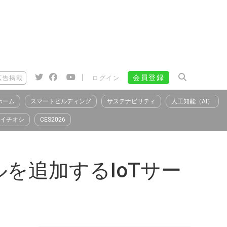
|
会員登録
広告掲載
ログイン
ホーム
スマートビルディング
サステナビリティ
人工知能（AI）
イチオシ
CES2026
を追加するIoTサー