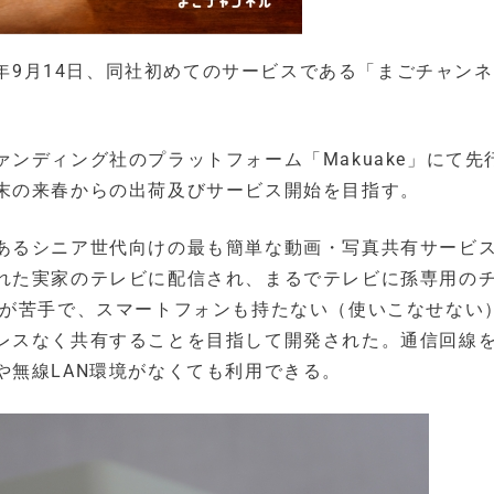
5年9月14日、同社初めてのサービスである「まごチャン
ンディング社のプラットフォーム「Makuake」にて先
末の来春からの出荷及びサービス開始を目指す。
あるシニア世代向けの最も簡単な動画・写真共有サービ
れた実家のテレビに配信され、まるでテレビに孫専用の
作が苦手で、スマートフォンも持たない（使いこなせない
レスなく共有することを目指して開発された。通信回線
や無線LAN環境がなくても利用できる。