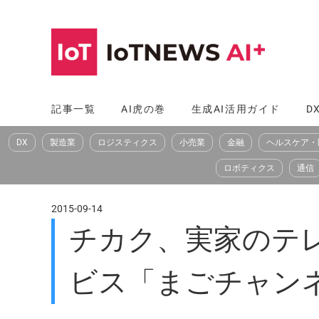
コ
ン
テ
ン
ツ
記事一覧
AI虎の巻
生成AI活用ガイド
D
へ
DX
製造業
ロジスティクス
小売業
金融
ヘルスケア・
ス
キ
ロボティクス
通信
ッ
プ
2015-09-14
チカク、実家のテレ
ビス「まごチャン