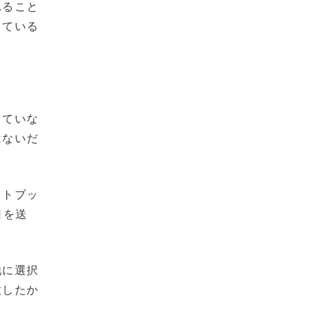
れること
している
っていな
はないだ
ォトブッ
日を送
。
他に選択
意したか