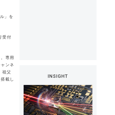
ネル」を
行受付
ス。専用
チャンネ
）祖父
INSIGHT
を搭載し