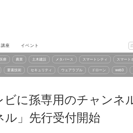
X講座
イベント
医療
農業
土木建設
メタバース
スマートシティ
スマート
要素技術
セキュリティ
ウェアラブル
ドローン
web3
ビに孫専用のチャンネル
ネル」先行受付開始