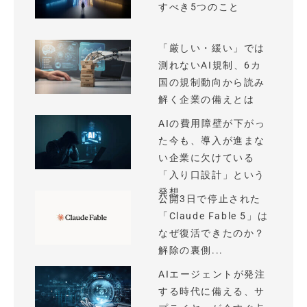
すべき5つのこと
「厳しい・緩い」では
測れないAI規制、6カ
国の規制動向から読み
解く企業の備えとは
AIの費用障壁が下がっ
た今も、導入が進まな
い企業に欠けている
「入り口設計」という
発想
公開3日で停止された
「Claude Fable 5」は
なぜ復活できたのか？
解除の裏側...
AIエージェントが発注
する時代に備える、サ