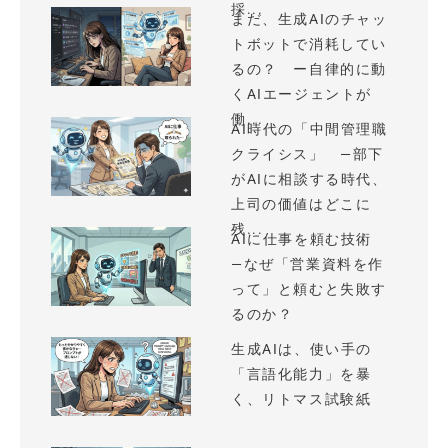
採...
まだ、生成AIのチャッ
トボットで消耗してい
るの？ ー自律的に動
くAIエージェントが
働...
AI時代の「中間管理職
クライシス」 —部下
がAIに相談する時代、
上司の価値はどこに
残...
AIに仕事を頼む技術
—なぜ「営業資料を作
って」と頼むと失敗す
るのか？
生成AIは、使い手の
「言語化能力」を暴
く、リトマス試験紙