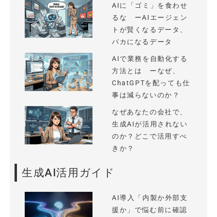
AIに「ゴミ」を食わせ
るな ーAIエージェン
トが賢くなるデータ、
バカになるデータ
AIで業務を自動化する
方法とは ーなぜ、
ChatGPTを配っても仕
事は減らないのか？
なぜあなたの会社で、
生成AIが活用されない
のか？どこで活用すべ
きか？
生成AI活用ガイド
AI導入「内製か外部支
援か」で悩む前に確認