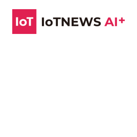
コ
ン
テ
ン
ツ
へ
ス
キ
ッ
プ