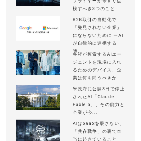
プライヤーが今すぐ点
検すべき3つのこと
B2B取引の自動化で
「発見されない企業」
にならないために ーAI
が自律的に連携する
時...
各社が模索するAIエー
ジェントを現場に入れ
るためのデバイス、企
業は何を問うべきか
米政府に公開3日で停止
されたAI「Claude
Fable 5」、その能力と
企業が今...
AIはSaaSを殺さない、
「共存戦争」の裏で本
当に起きていること