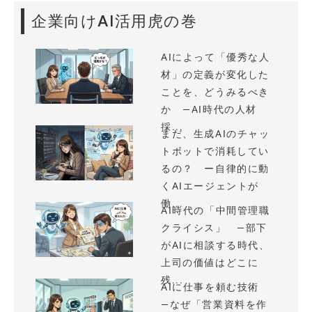
企業向けAI活用虎の巻
AIによって「優秀な人
材」の定義が変化した
ことを、どうみるべき
か —AI時代の人材
採...
まだ、生成AIのチャッ
トボットで消耗してい
るの？ ー自律的に動
くAIエージェントが
働...
AI時代の「中間管理職
クライシス」 —部下
がAIに相談する時代、
上司の価値はどこに
残...
AIに仕事を頼む技術
—なぜ「営業資料を作