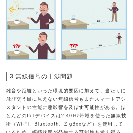
3 無線信号の干渉問題
雑音や距離といった環境的要因に加えて、当たりに
飛び交う目に見えない無線信号もまたスマートアシ
スタントの性能に悪影響を及ぼす可能性がある。ほ
とんどのIoTデバイスは2.4GHz帯域を使った無線技
術（Wi-Fi、Bluetooth、ZigBeeなど）を使用して
いるため、輻輳状態が発生する可能性も考え得る。