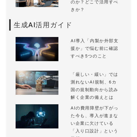
のか？どこで活用すべ
きか？
生成AI活用ガイド
AI導入「内製か外部支
援か」で悩む前に確認
すべき5つのこと
「厳しい・緩い」では
測れないAI規制、6カ
国の規制動向から読み
解く企業の備えとは
AIの費用障壁が下がっ
た今も、導入が進まな
い企業に欠けている
「入り口設計」という