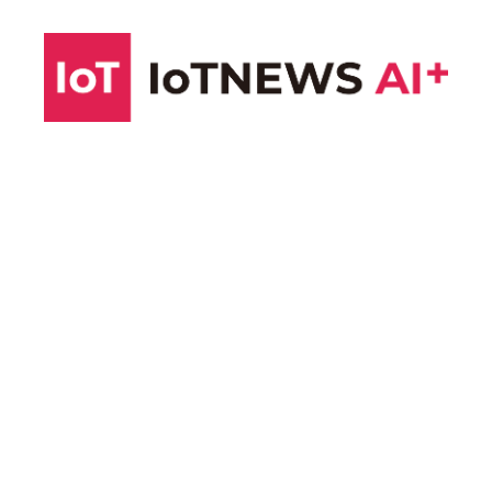
コ
ン
テ
ン
ツ
へ
ス
キ
ッ
プ