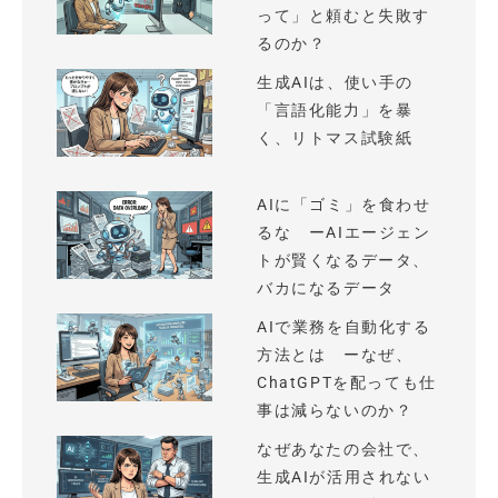
って」と頼むと失敗す
るのか？
生成AIは、使い手の
「言語化能力」を暴
く、リトマス試験紙
AIに「ゴミ」を食わせ
るな ーAIエージェン
トが賢くなるデータ、
バカになるデータ
AIで業務を自動化する
方法とは ーなぜ、
ChatGPTを配っても仕
事は減らないのか？
なぜあなたの会社で、
生成AIが活用されない