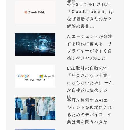
発想
公開3日で停止された
「Claude Fable 5」は
なぜ復活できたのか？
解除の裏側...
AIエージェントが発注
する時代に備える、サ
プライヤーが今すぐ点
検すべき3つのこと
B2B取引の自動化で
「発見されない企業」
にならないために ーAI
が自律的に連携する
時...
各社が模索するAIエー
ジェントを現場に入れ
るためのデバイス、企
業は何を問うべきか