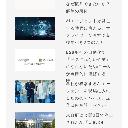
なぜ復活できたのか？
解除の裏側...
AIエージェントが発注
する時代に備える、サ
プライヤーが今すぐ点
検すべき3つのこと
B2B取引の自動化で
「発見されない企業」
にならないために ーAI
が自律的に連携する
時...
各社が模索するAIエー
ジェントを現場に入れ
るためのデバイス、企
業は何を問うべきか
米政府に公開3日で停止
されたAI「Claude