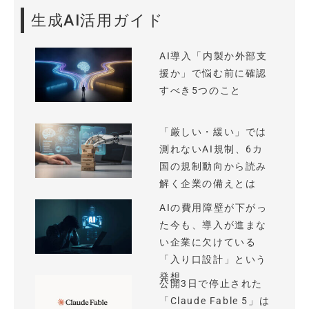
生成AI活用ガイド
AI導入「内製か外部支
援か」で悩む前に確認
すべき5つのこと
「厳しい・緩い」では
測れないAI規制、6カ
国の規制動向から読み
解く企業の備えとは
AIの費用障壁が下がっ
た今も、導入が進まな
い企業に欠けている
「入り口設計」という
発想
公開3日で停止された
「Claude Fable 5」は