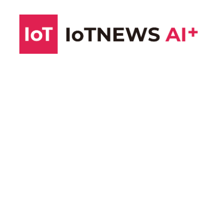
コ
ン
テ
ン
ツ
へ
ス
キ
ッ
プ