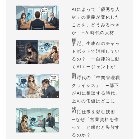
AIによって「優秀な人
材」の定義が変化した
ことを、どうみるべき
か —AI時代の人材
採...
まだ、生成AIのチャッ
トボットで消耗してい
るの？ ー自律的に動
くAIエージェントが
働...
AI時代の「中間管理職
クライシス」 —部下
がAIに相談する時代、
上司の価値はどこに
残...
AIに仕事を頼む技術
—なぜ「営業資料を作
って」と頼むと失敗す
るのか？