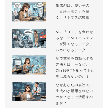
生成AIは、使い手の
「言語化能力」を暴
く、リトマス試験紙
AIに「ゴミ」を食わせ
るな ーAIエージェン
トが賢くなるデータ、
バカになるデータ
AIで業務を自動化する
方法とは ーなぜ、
ChatGPTを配っても仕
事は減らないのか？
なぜあなたの会社で、
生成AIが活用されない
のか？どこで活用すべ
きか？