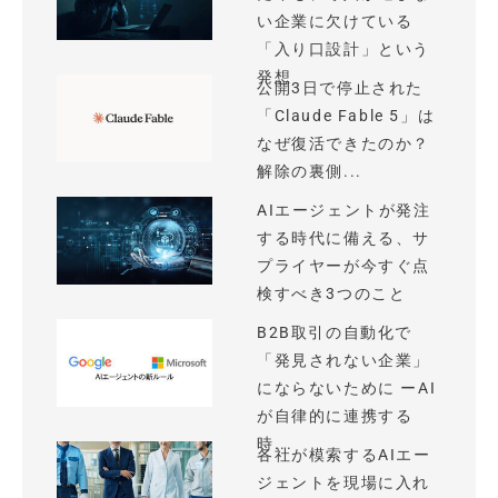
い企業に欠けている
「入り口設計」という
発想
公開3日で停止された
「Claude Fable 5」は
なぜ復活できたのか？
解除の裏側...
AIエージェントが発注
する時代に備える、サ
プライヤーが今すぐ点
検すべき3つのこと
B2B取引の自動化で
「発見されない企業」
にならないために ーAI
が自律的に連携する
時...
各社が模索するAIエー
ジェントを現場に入れ