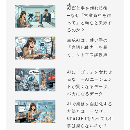
残...
AIに仕事を頼む技術
—なぜ「営業資料を作
って」と頼むと失敗す
るのか？
生成AIは、使い手の
「言語化能力」を暴
く、リトマス試験紙
AIに「ゴミ」を食わせ
るな ーAIエージェン
トが賢くなるデータ、
バカになるデータ
AIで業務を自動化する
方法とは ーなぜ、
ChatGPTを配っても仕
事は減らないのか？