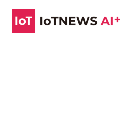
コ
ン
テ
ン
ツ
へ
ス
キ
ッ
プ