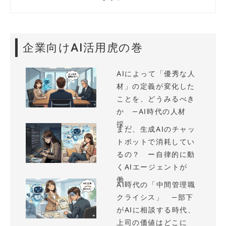
企業向けAI活用虎の巻
AIによって「優秀な人
材」の定義が変化した
ことを、どうみるべき
か —AI時代の人材
採...
まだ、生成AIのチャッ
トボットで消耗してい
るの？ ー自律的に動
くAIエージェントが
働...
AI時代の「中間管理職
クライシス」 —部下
がAIに相談する時代、
上司の価値はどこに