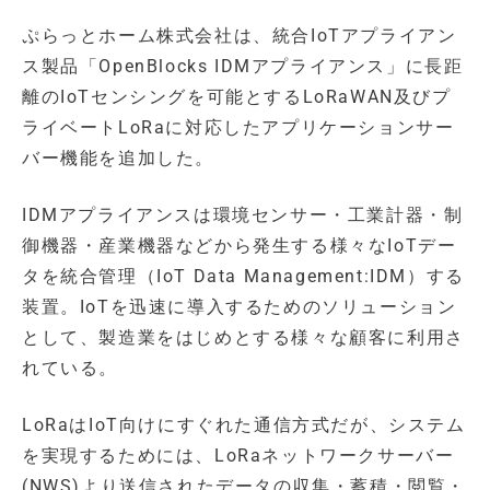
ぷらっとホーム株式会社は、統合IoTアプライアン
ス製品「OpenBlocks IDMアプライアンス」に長距
離のIoTセンシングを可能とするLoRaWAN及びプ
ライベートLoRaに対応したアプリケーションサー
バー機能を追加した。
IDMアプライアンスは環境センサー・工業計器・制
御機器・産業機器などから発生する様々なIoTデー
タを統合管理（IoT Data Management:IDM）する
装置。IoTを迅速に導入するためのソリューション
として、製造業をはじめとする様々な顧客に利用さ
れている。
LoRaはIoT向けにすぐれた通信方式だが、システム
を実現するためには、LoRaネットワークサーバー
(NWS)より送信されたデータの収集・蓄積・閲覧・