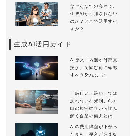
なぜあなたの会社で、
生成AIが活用されない
のか？どこで活用すべ
きか？
生成AI活用ガイド
AI導入「内製か外部支
援か」で悩む前に確認
すべき5つのこと
「厳しい・緩い」では
測れないAI規制、6カ
国の規制動向から読み
解く企業の備えとは
AIの費用障壁が下がっ
た今も、導入が進まな