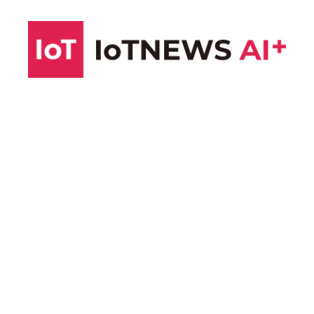
コ
ン
テ
ン
ツ
へ
ス
キ
ッ
プ