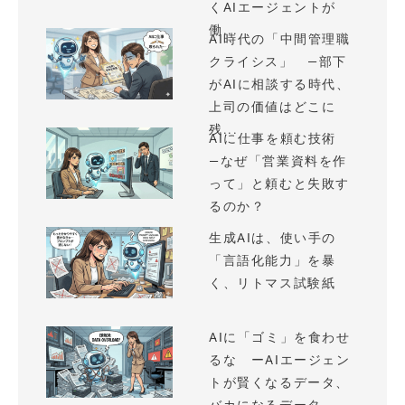
くAIエージェントが
働...
AI時代の「中間管理職
クライシス」 —部下
がAIに相談する時代、
上司の価値はどこに
残...
AIに仕事を頼む技術
—なぜ「営業資料を作
って」と頼むと失敗す
るのか？
生成AIは、使い手の
「言語化能力」を暴
く、リトマス試験紙
AIに「ゴミ」を食わせ
るな ーAIエージェン
トが賢くなるデータ、