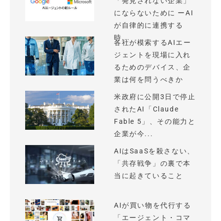
「発見されない企業」
にならないために ーAI
が自律的に連携する
時...
各社が模索するAIエー
ジェントを現場に入れ
るためのデバイス、企
業は何を問うべきか
米政府に公開3日で停止
されたAI「Claude
Fable 5」、その能力と
企業が今...
AIはSaaSを殺さない、
「共存戦争」の裏で本
当に起きていること
AIが買い物を代行する
「エージェント・コマ