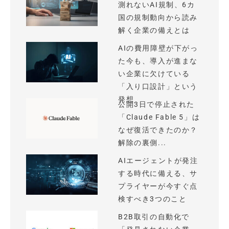
測れないAI規制、6カ
国の規制動向から読み
解く企業の備えとは
AIの費用障壁が下がっ
た今も、導入が進まな
い企業に欠けている
「入り口設計」という
発想
公開3日で停止された
「Claude Fable 5」は
なぜ復活できたのか？
解除の裏側...
AIエージェントが発注
する時代に備える、サ
プライヤーが今すぐ点
検すべき3つのこと
B2B取引の自動化で