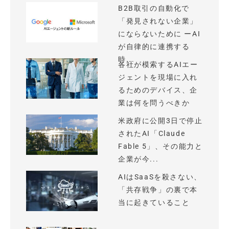
B2B取引の自動化で
「発見されない企業」
にならないために ーAI
が自律的に連携する
時...
各社が模索するAIエー
ジェントを現場に入れ
るためのデバイス、企
業は何を問うべきか
米政府に公開3日で停止
されたAI「Claude
Fable 5」、その能力と
企業が今...
AIはSaaSを殺さない、
「共存戦争」の裏で本
当に起きていること