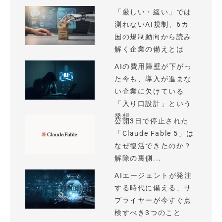
「厳しい・緩い」では
測れないAI規制、6カ
国の規制動向から読み
解く企業の備えとは
AIの費用障壁が下がっ
た今も、導入が進まな
い企業に欠けている
「入り口設計」という
発想
公開3日で停止された
「Claude Fable 5」は
なぜ復活できたのか？
解除の裏側...
AIエージェントが発注
する時代に備える、サ
プライヤーが今すぐ点
検すべき3つのこと