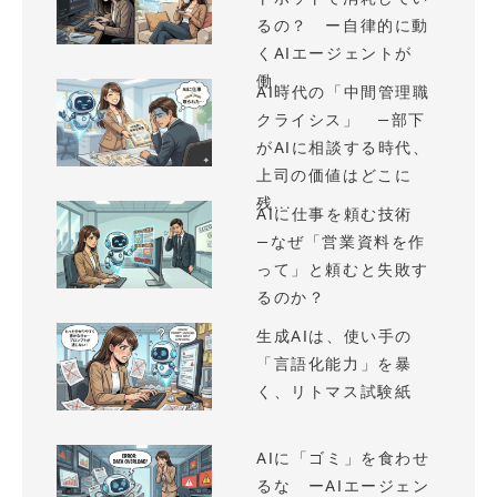
るの？ ー自律的に動
くAIエージェントが
働...
AI時代の「中間管理職
クライシス」 —部下
がAIに相談する時代、
上司の価値はどこに
残...
AIに仕事を頼む技術
—なぜ「営業資料を作
って」と頼むと失敗す
るのか？
生成AIは、使い手の
「言語化能力」を暴
く、リトマス試験紙
AIに「ゴミ」を食わせ
るな ーAIエージェン