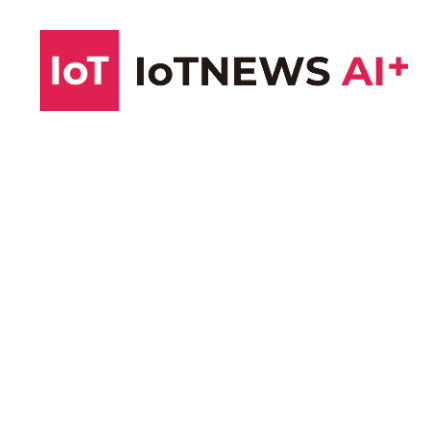
コ
ン
テ
ン
ツ
へ
ス
キ
ッ
プ