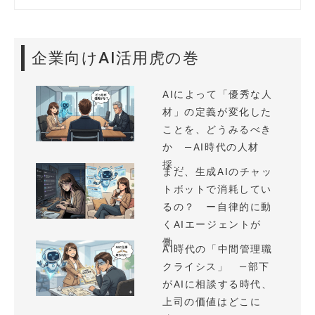
企業向けAI活用虎の巻
AIによって「優秀な人
材」の定義が変化した
ことを、どうみるべき
か —AI時代の人材
採...
まだ、生成AIのチャッ
トボットで消耗してい
るの？ ー自律的に動
くAIエージェントが
働...
AI時代の「中間管理職
クライシス」 —部下
がAIに相談する時代、
上司の価値はどこに