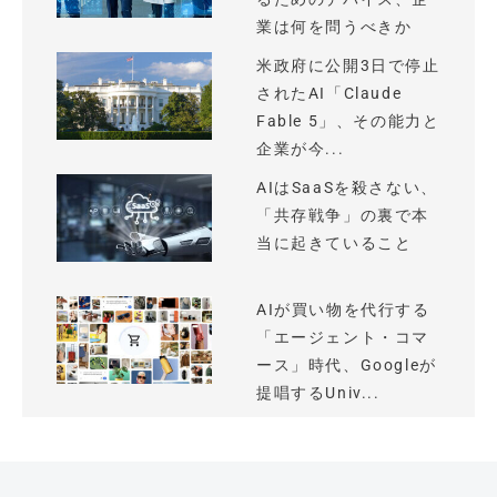
業は何を問うべきか
米政府に公開3日で停止
されたAI「Claude
Fable 5」、その能力と
企業が今...
AIはSaaSを殺さない、
「共存戦争」の裏で本
当に起きていること
AIが買い物を代行する
「エージェント・コマ
ース」時代、Googleが
提唱するUniv...