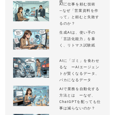
残...
AIに仕事を頼む技術
—なぜ「営業資料を作
って」と頼むと失敗す
るのか？
生成AIは、使い手の
「言語化能力」を暴
く、リトマス試験紙
AIに「ゴミ」を食わせ
るな ーAIエージェン
トが賢くなるデータ、
バカになるデータ
AIで業務を自動化する
方法とは ーなぜ、
ChatGPTを配っても仕
事は減らないのか？