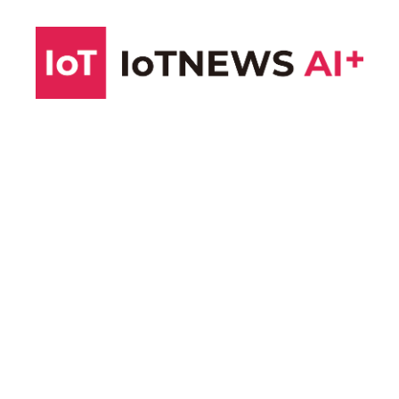
コ
ン
テ
ン
ツ
へ
ス
キ
ッ
プ