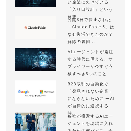
い企業に欠けている
「入り口設計」という
発想
公開3日で停止された
「Claude Fable 5」は
なぜ復活できたのか？
解除の裏側...
AIエージェントが発注
する時代に備える、サ
プライヤーが今すぐ点
検すべき3つのこと
B2B取引の自動化で
「発見されない企業」
にならないために ーAI
が自律的に連携する
時...
各社が模索するAIエー
ジェントを現場に入れ
るためのデバイス、企