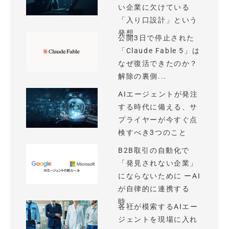
い企業に欠けている
「入り口設計」という
発想
公開3日で停止された
「Claude Fable 5」は
なぜ復活できたのか？
解除の裏側...
AIエージェントが発注
する時代に備える、サ
プライヤーが今すぐ点
検すべき3つのこと
B2B取引の自動化で
「発見されない企業」
にならないために ーAI
が自律的に連携する
時...
各社が模索するAIエー
ジェントを現場に入れ