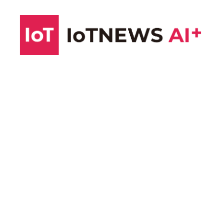
コ
ン
テ
ン
ツ
へ
ス
キ
ッ
プ