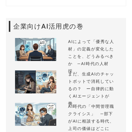
企業向けAI活用虎の巻
AIによって「優秀な人
材」の定義が変化した
ことを、どうみるべき
か —AI時代の人材
採...
まだ、生成AIのチャッ
トボットで消耗してい
るの？ ー自律的に動
くAIエージェントが
働...
AI時代の「中間管理職
クライシス」 —部下
がAIに相談する時代、
上司の価値はどこに