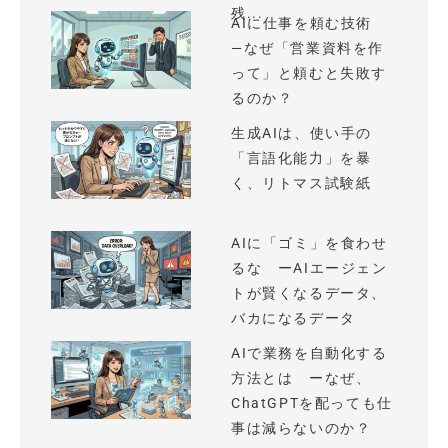
残...
AIに仕事を頼む技術
—なぜ「営業資料を作
って」と頼むと失敗す
るのか？
生成AIは、使い手の
「言語化能力」を暴
く、リトマス試験紙
AIに「ゴミ」を食わせ
るな ーAIエージェン
トが賢くなるデータ、
バカになるデータ
AIで業務を自動化する
方法とは ーなぜ、
ChatGPTを配っても仕
事は減らないのか？