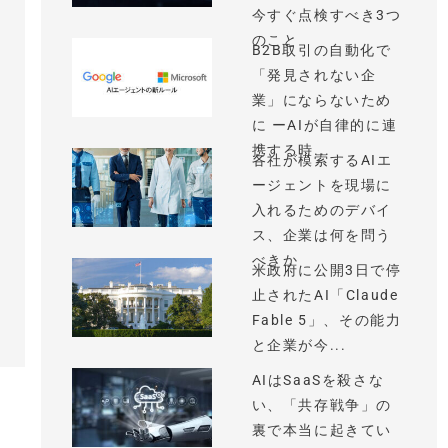
今すぐ点検すべき3つ
のこと
B2B取引の自動化で
「発見されない企
業」にならないため
に ーAIが自律的に連
携する時...
各社が模索するAIエ
ージェントを現場に
入れるためのデバイ
ス、企業は何を問う
べきか
米政府に公開3日で停
止されたAI「Claude
Fable 5」、その能力
と企業が今...
AIはSaaSを殺さな
い、「共存戦争」の
裏で本当に起きてい