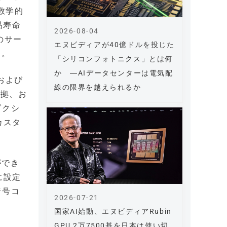
数学的
品寿命
2026-08-04
のサー
エヌビディアが40億ドルを投じた
る。
「シリコンフォトニクス」とは何
か ―AIデータセンターは電気配
および
線の限界を越えられるか
準拠、お
ダクシ
カスタ
ができ
に設定
暗号コ
2026-07-21
国家AI始動、エヌビディアRubin
GPU 2万7500基を日本は使い切