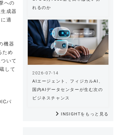
攻撃への
れるのか
数生成器
スに適
の機器
るため
について
内蔵して
2026-07-14
AIエージェント、フィジカルAI、
国内AIデータセンターが生む次の
ビジネスチャンス
OICパ
INSIGHTをもっと見る