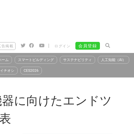
|
会員登録
広告掲載
ログイン
ホーム
スマートビルディング
サステナビリティ
人工知能（AI）
イチオシ
CES2026
oT機器に向けたエンドツ
表