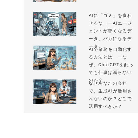
AIに「ゴミ」を食わ
せるな ーAIエージ
ェントが賢くなるデ
ータ、バカになるデ
ータ
AIで業務を自動化す
る方法とは ーな
ぜ、ChatGPTを配っ
ても仕事は減らない
のか？
なぜあなたの会社
で、生成AIが活用さ
れないのか？どこで
活用すべきか？