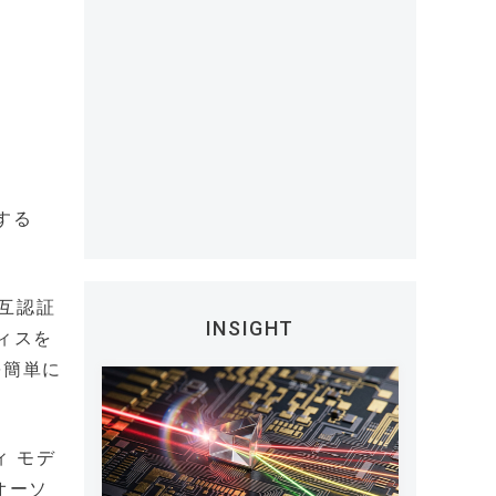
続する
相互認証
INSIGHT
ィスを
を簡単に
ィ モデ
オーソ