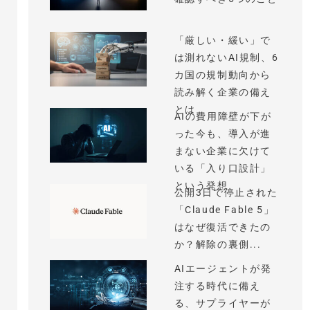
「厳しい・緩い」で
は測れないAI規制、6
カ国の規制動向から
読み解く企業の備え
とは
AIの費用障壁が下が
った今も、導入が進
まない企業に欠けて
いる「入り口設計」
という発想
公開3日で停止された
「Claude Fable 5」
はなぜ復活できたの
か？解除の裏側...
AIエージェントが発
注する時代に備え
る、サプライヤーが