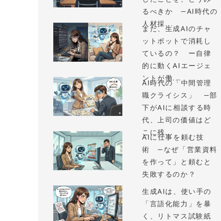
るべきか —AI時代の
人材採...
まだ、生成AIのチャ
ットボットで消耗し
ているの？ ー自律
的に動くAIエージェ
ントが働...
AI時代の「中間管理
職クライシス」 —部
下がAIに相談する時
代、上司の価値はど
こに残...
AIに仕事を頼む技
術 —なぜ「営業資料
を作って」と頼むと
失敗するのか？
生成AIは、使い手の
「言語化能力」を暴
く、リトマス試験紙