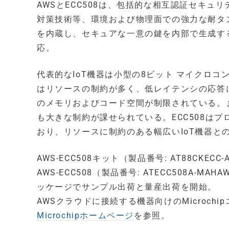
AWSとECC508は、包括的な相互認証セキュ
対策技術等、環境および物理面での強力な耐タ
を内蔵し、セキュアな一意の鍵を内部で生成す
応。
代表的なIoT機器は小型の8ビット マイクロ
はリソースの制約が多く、低レイテンシの応答に
のメモリおよびコード空間が制限されている。
も大きな制約が課せられている。ECC508は
おり、リソースに制約のある幅広いIoT機器と
AWS-ECC508キット（製品番号: AT88CKEC
AWS-ECC508（製品番号: ATECC508A-MAH
ッケージでサンプル出荷と量産出荷を開始。
AWSクラウドに接続する機器向けのMicroch
Microchipホームページ
を参照。