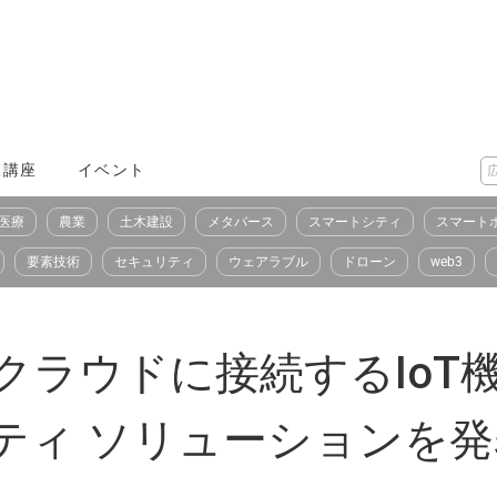
X講座
イベント
医療
農業
土木建設
メタバース
スマートシティ
スマート
要素技術
セキュリティ
ウェアラブル
ドローン
web3
AWSのクラウドに接続するI
ティ ソリューションを発