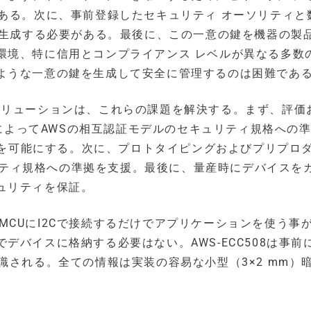
ある。次に、事前登録したセキュリティ オーソリティと
に生成する必要がある。最後に、この一意の鍵を機器の製
環境、特に信用とコンプライアンス レベルが異なる多数
ような一意の鍵を生成して安全に管理するのは困難であ
ティ ソリューションは、これらの課題を解決する。まず、評価
トによってAWSの相互認証モデルのセキュリティ規格への
接続を可能にする。次に、プロトタイピングおよびプリプロ
ュリティ規格への準拠を支援。最後に、量産時にデバイスを
ュリティを保証。
するMCUにI2Cで接続するだけでアプリケーションを使う事
バイスに格納する必要はない。AWS-ECC508は事前
識される。全ての情報は実装の容易な小型（3×2 mm）