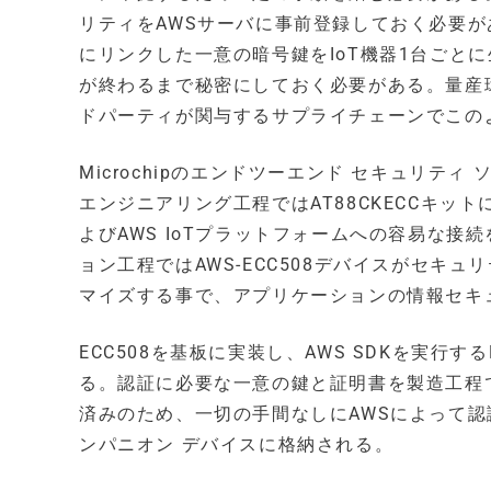
リティをAWSサーバに事前登録しておく必要が
にリンクした一意の暗号鍵をIoT機器1台ごと
が終わるまで秘密にしておく必要がある。量産
ドパーティが関与するサプライチェーンでこの
Microchipのエンドツーエンド セキュリ
エンジニアリング工程ではAT88CKECCキッ
よびAWS IoTプラットフォームへの容易な
ョン工程ではAWS-ECC508デバイスがセキ
マイズする事で、アプリケーションの情報セキ
ECC508を基板に実装し、AWS SDKを実行
る。認証に必要な一意の鍵と証明書を製造工程でデ
済みのため、一切の手間なしにAWSによって認
ンパニオン デバイスに格納される。