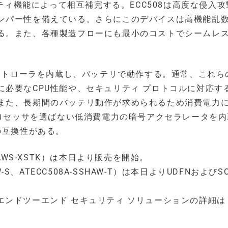
リティ機能によって相互補完する。ECC508は高度な侵入
ンパー性を備えている。さらにこのデバイスは高機能乱
る。また、各種製造フローにも最小のコストでシームレ
コントローラを内蔵し、バッテリで動作する。通常、これら
必要なCPU性能や、セキュリティ プロトコルに対応す
また、長期間のバッテリ動作が求められるため消費電力
プロセッサを選ばない低消費電力の暗号アクセラレータを
の互換性がある。
C-AWS-XSTK）は本日より販売を開始。
AW-S、ATECC508A-SSHAW-T）は本日よりUDFNおよびS
ipエンドツーエンド セキュリティ ソリューションの詳細は