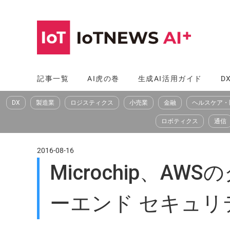
コ
ン
テ
ン
ツ
記事一覧
AI虎の巻
生成AI活用ガイド
D
へ
DX
製造業
ロジスティクス
小売業
金融
ヘルスケア・
ス
キ
ロボティクス
通信
ッ
プ
2016-08-16
Microchip、
ーエンド セキュリ