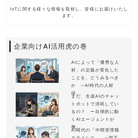
IoTに関する様々な情報を取材し、皆様にお届けいたし
ます。
企業向けAI活用虎の巻
AIによって「優秀な人
材」の定義が変化した
ことを、どうみるべき
か —AI時代の人材
採...
まだ、生成AIのチャッ
トボットで消耗してい
るの？ ー自律的に動
くAIエージェントが
働...
AI時代の「中間管理職
クライシス」 —部下