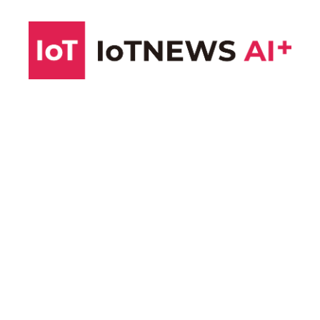
コ
ン
テ
ン
ツ
へ
ス
キ
ッ
プ