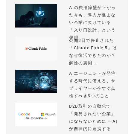
AIの費用障壁が下がっ
た今も、導入が進まな
い企業に欠けている
「入り口設計」という
発想
公開3日で停止された
「Claude Fable 5」は
なぜ復活できたのか？
解除の裏側...
AIエージェントが発注
する時代に備える、サ
プライヤーが今すぐ点
検すべき3つのこと
B2B取引の自動化で
「発見されない企業」
にならないために ーAI
が自律的に連携する