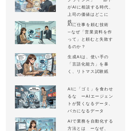
がAIに相談する時代、
上司の価値はどこに
残...
AIに仕事を頼む技術
—なぜ「営業資料を作
って」と頼むと失敗す
るのか？
生成AIは、使い手の
「言語化能力」を暴
く、リトマス試験紙
AIに「ゴミ」を食わせ
るな ーAIエージェン
トが賢くなるデータ、
バカになるデータ
AIで業務を自動化する
方法とは ーなぜ、