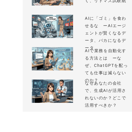
く、リトマス試験紙
AIに「ゴミ」を食わ
せるな ーAIエージ
ェントが賢くなるデ
ータ、バカになるデ
ータ
AIで業務を自動化す
る方法とは ーな
ぜ、ChatGPTを配っ
ても仕事は減らない
のか？
なぜあなたの会社
で、生成AIが活用さ
れないのか？どこで
活用すべきか？