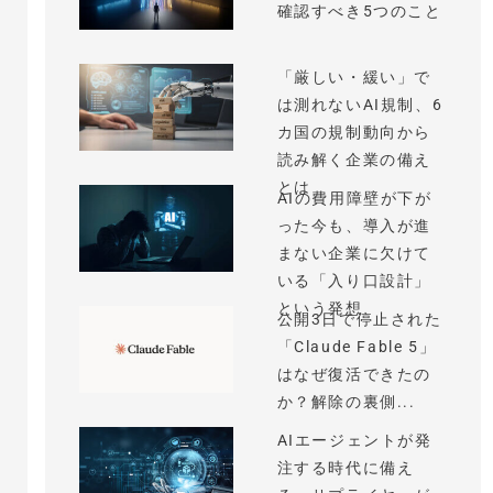
確認すべき5つのこと
「厳しい・緩い」で
は測れないAI規制、6
カ国の規制動向から
読み解く企業の備え
とは
AIの費用障壁が下が
った今も、導入が進
まない企業に欠けて
いる「入り口設計」
という発想
公開3日で停止された
「Claude Fable 5」
はなぜ復活できたの
か？解除の裏側...
AIエージェントが発
注する時代に備え