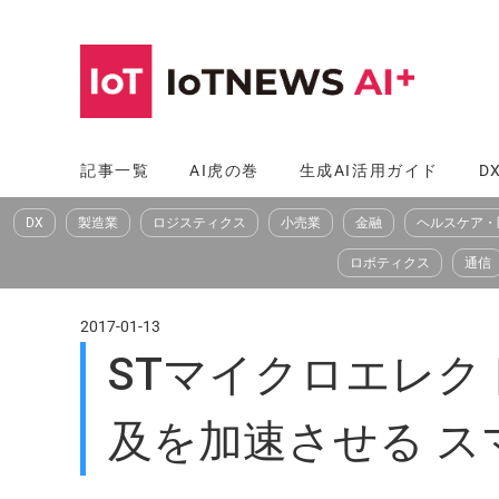
コ
ン
テ
ン
ツ
記事一覧
AI虎の巻
生成AI活用ガイド
D
へ
DX
製造業
ロジスティクス
小売業
金融
ヘルスケア・
ス
キ
ロボティクス
通信
ッ
プ
2017-01-13
STマイクロエレク
及を加速させる 