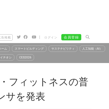
|
会員登録
広告掲載
ログイン
ホーム
スマートビルディング
サステナビリティ
人工知能（AI）
イチオシ
CES2026
ル・フィットネスの普
ンサを発表