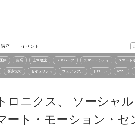
X講座
イベント
医療
農業
土木建設
メタバース
スマートシティ
スマート
要素技術
セキュリティ
ウェアラブル
ドローン
web3
トロニクス、 ソーシャ
スマート・モーション・セ