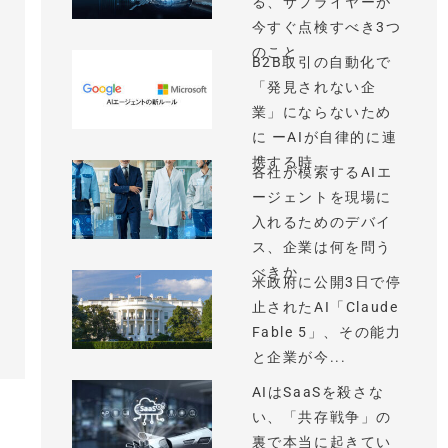
る、サプライヤーが
今すぐ点検すべき3つ
のこと
B2B取引の自動化で
「発見されない企
業」にならないため
に ーAIが自律的に連
携する時...
各社が模索するAIエ
ージェントを現場に
入れるためのデバイ
ス、企業は何を問う
べきか
米政府に公開3日で停
止されたAI「Claude
Fable 5」、その能力
と企業が今...
AIはSaaSを殺さな
い、「共存戦争」の
裏で本当に起きてい