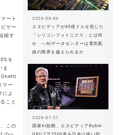
スマート
2026-08-04
エヌビディアが40億ドルを投じた
ナビゲー
「シリコンフォトニクス」とは何
短縮す
か ―AIデータセンターは電気配
線の限界を越えられるか
0%を
いま
etti
スマー
サによ
すること
2026-07-21
る。この
国家AI始動、エヌビディアRubin
上のヘ
GPU 2万7500基を日本は使い切