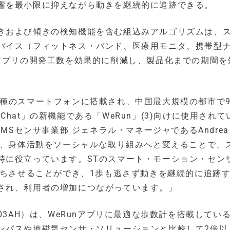
響を最小限に抑えながら動きを継続的に追跡できる。
きおよび傾きの検知機能を含む組込みアルゴリズムは、
バイス（フィットネス・バンド、医療用モニタ、携帯型
いアプリの開発工数を効果的に削減し、製品化までの期間を
種のスマートフォンに搭載され、中国最大規模の都市で9
hat」の新機能である「WeRun」(3)向けに使用されて
Sセンサ事業部 ジェネラル・マネージャであるAndrea On
は、身体活動をソーシャルな取り組みへと変えることで、
持に役立っています。STのスマート・モーション・セン
持ちさせることができ、1歩も逃さず動きを継続的に追跡
され、利用者の増加につながっています。」
03AH）は、WeRunアプリに最適な歩数計を搭載してい
ンパスや地磁気センサ・ソリューションと比較して2倍以