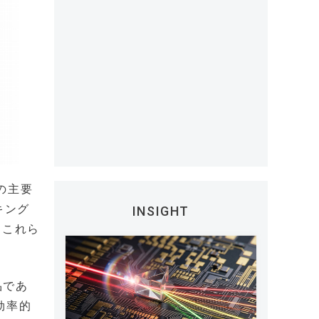
の主要
キング
INSIGHT
。これら
品であ
効率的