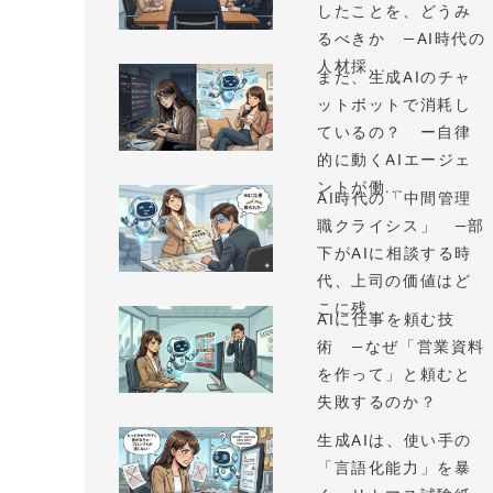
したことを、どうみ
るべきか —AI時代の
人材採...
まだ、生成AIのチャ
ットボットで消耗し
ているの？ ー自律
的に動くAIエージェ
ントが働...
AI時代の「中間管理
職クライシス」 —部
下がAIに相談する時
代、上司の価値はど
こに残...
AIに仕事を頼む技
術 —なぜ「営業資料
を作って」と頼むと
失敗するのか？
生成AIは、使い手の
「言語化能力」を暴