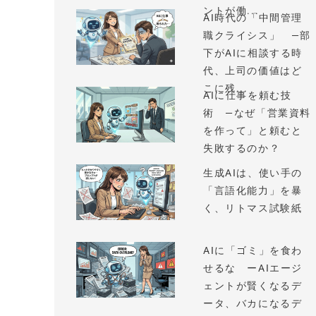
ントが働...
AI時代の「中間管理
職クライシス」 —部
下がAIに相談する時
代、上司の価値はど
こに残...
AIに仕事を頼む技
術 —なぜ「営業資料
を作って」と頼むと
失敗するのか？
生成AIは、使い手の
「言語化能力」を暴
く、リトマス試験紙
AIに「ゴミ」を食わ
せるな ーAIエージ
ェントが賢くなるデ
ータ、バカになるデ