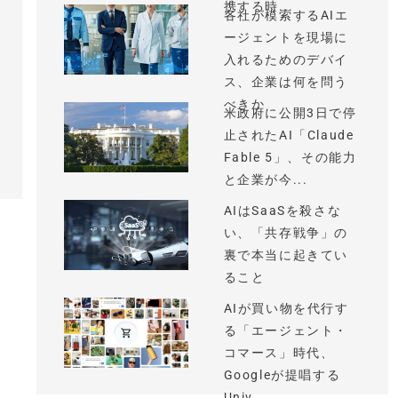
携する時...
各社が模索するAIエ
ージェントを現場に
入れるためのデバイ
ス、企業は何を問う
べきか
米政府に公開3日で停
止されたAI「Claude
Fable 5」、その能力
と企業が今...
AIはSaaSを殺さな
い、「共存戦争」の
裏で本当に起きてい
ること
AIが買い物を代行す
る「エージェント・
コマース」時代、
Googleが提唱する
Univ...