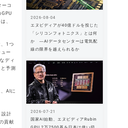
ンターコ
GPU
2026-08-04
ーは、
エヌビディアが40億ドルを投じた
「シリコンフォトニクス」とは何
か ―AIデータセンターは電気配
、1つ
線の限界を越えられるか
ジュー
速なディ
ると予測
、AIに
2026-07-21
案、設計
国家AI始動、エヌビディアRubin
への貢献
GPU 2万7500基を日本は使い切