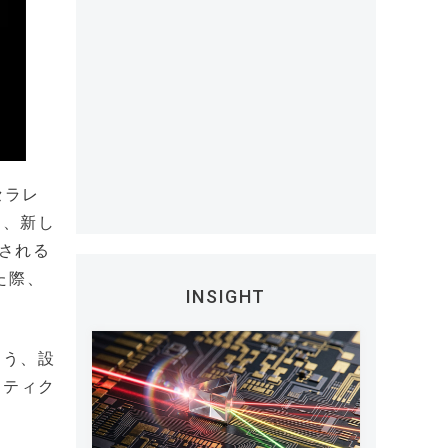
セラレ
る、新し
スされる
れた際、
INSIGHT
よう、設
リティク