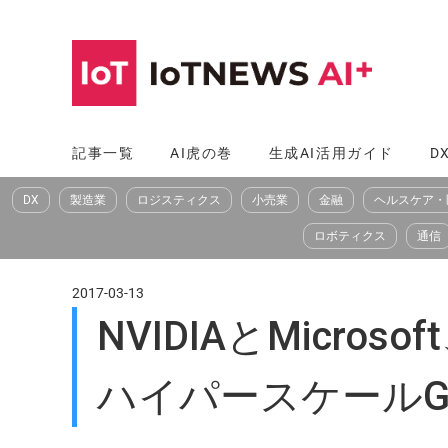
コ
ン
テ
ン
ツ
記事一覧
AI虎の巻
生成AI活用ガイド
D
へ
DX
製造業
ロジスティクス
小売業
金融
ヘルスケア・
ス
キ
ロボティクス
通信
ッ
プ
2017-03-13
NVIDIAとMicr
ハイパースケールG