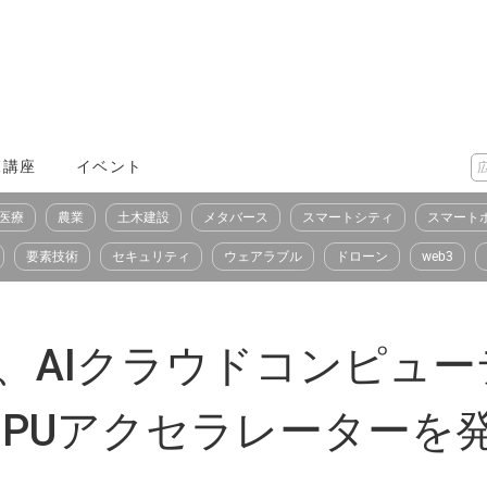
X講座
イベント
医療
農業
土木建設
メタバース
スマートシティ
スマート
要素技術
セキュリティ
ウェアラブル
ドローン
web3
osoft、AIクラウドコン
PUアクセラレーターを