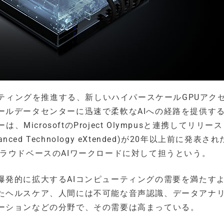
ンピューティングを推進する、新しいハイパースケールGPUアク
ールデータセンターに迅速で柔軟なAIへの経路を提供す
MicrosoftのProject Olympusと連携してリリー
ed Technology eXtended)が20年以上前に発表さ
ラウドベースのAIワークロードに対して担うという。
爆発的に拡大するAIコンピューティングの需要を満たす
たヘルスケア、人間には不可能な音声認識、データアナ
ーションなどの分野で、その需要は高まっている。