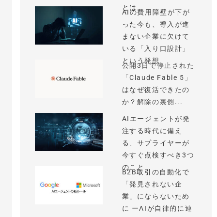
とは
AIの費用障壁が下が
った今も、導入が進
まない企業に欠けて
いる「入り口設計」
という発想
公開3日で停止された
「Claude Fable 5」
はなぜ復活できたの
か？解除の裏側...
AIエージェントが発
注する時代に備え
る、サプライヤーが
今すぐ点検すべき3つ
のこと
B2B取引の自動化で
「発見されない企
業」にならないため
に ーAIが自律的に連