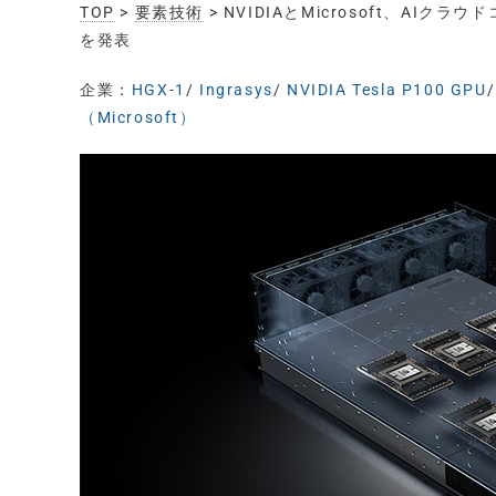
TOP
>
要素技術
> NVIDIAとMicrosoft、A
を発表
企業：
HGX-1
/
Ingrasys
/
NVIDIA Tesla P100 GPU
（Microsoft）