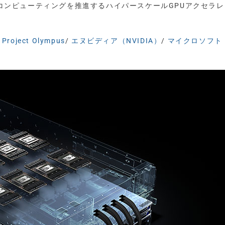
Iクラウドコンピューティングを推進するハイパースケールGPUアクセラ
/
Project Olympus
/
エヌビディア（NVIDIA）
/
マイクロソフト