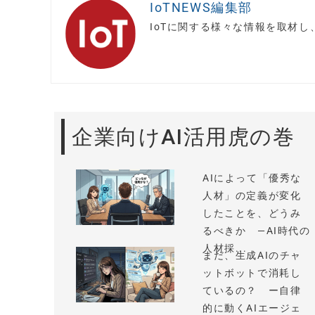
IoTNEWS編集部
IoTに関する様々な情報を取材
企業向けAI活用虎の巻
AIによって「優秀な
人材」の定義が変化
したことを、どうみ
るべきか —AI時代の
人材採...
まだ、生成AIのチャ
ットボットで消耗し
ているの？ ー自律
的に動くAIエージェ