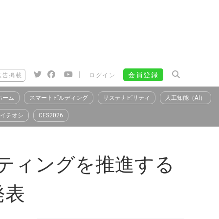
|
会員登録
広告掲載
ログイン
ホーム
スマートビルディング
サステナビリティ
人工知能（AI）
イチオシ
CES2026
ピューティングを推進する
発表