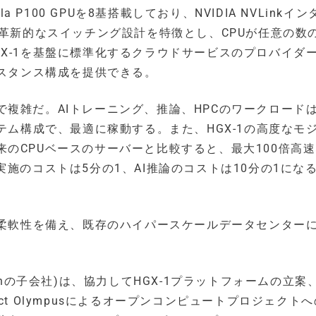
 P100 GPUを8基搭載しており、NVIDIA NVLinkイ
革新的なスイッチング設計を特徴とし、CPUが任意の数の
X-1を基盤に標準化するクラウドサービスのプロバイダ
ンスタンス構成を提供できる。
複雑だ。AIトレーニング、推論、HPCのワークロードは
テム構成で、最適に稼動する。また、HGX-1の高度なモ
のCPUベースのサーバーと比較すると、最大100倍高
施のコストは5分の1、AI推論のコストは10分の1にな
る柔軟性を備え、既存のハイパースケールデータセンターに
。
(Foxconnの子会社)は、協力してHGX-1プラットフォームの立
ject Olympusによるオープンコンピュートプロジェクト