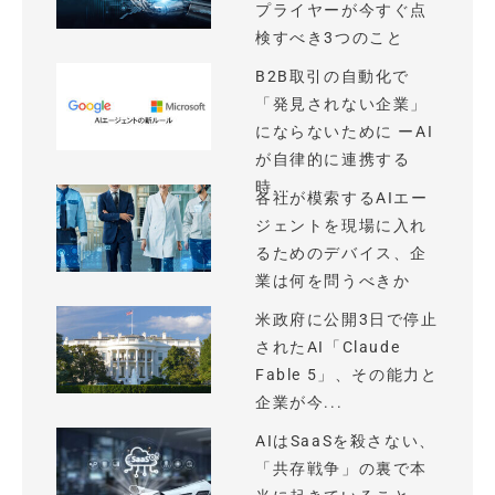
プライヤーが今すぐ点
検すべき3つのこと
B2B取引の自動化で
「発見されない企業」
にならないために ーAI
が自律的に連携する
時...
各社が模索するAIエー
ジェントを現場に入れ
るためのデバイス、企
業は何を問うべきか
米政府に公開3日で停止
されたAI「Claude
Fable 5」、その能力と
企業が今...
AIはSaaSを殺さない、
「共存戦争」の裏で本