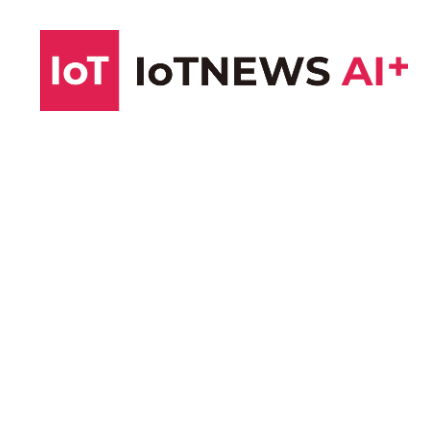
コ
ン
テ
ン
ツ
へ
ス
キ
ッ
プ