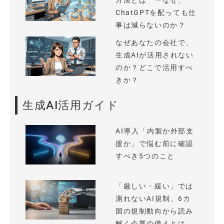
方法とは ーなぜ、
ChatGPTを配っても仕
事は減らないのか？
なぜあなたの会社で、
生成AIが活用されない
のか？どこで活用すべ
きか？
生成AI活用ガイド
AI導入「内製か外部支
援か」で悩む前に確認
すべき5つのこと
「厳しい・緩い」では
測れないAI規制、6カ
国の規制動向から読み
解く企業の備えとは