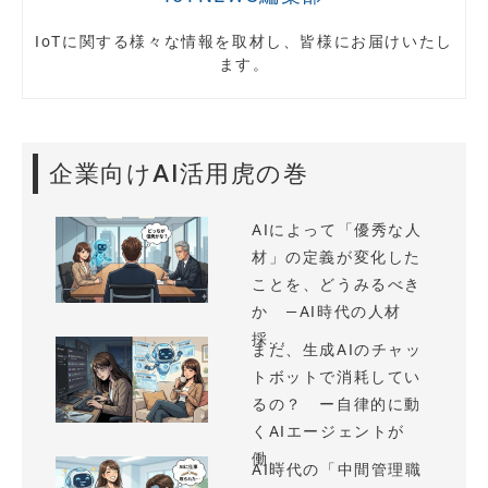
IoTに関する様々な情報を取材し、皆様にお届けいたし
ます。
企業向けAI活用虎の巻
AIによって「優秀な人
材」の定義が変化した
ことを、どうみるべき
か —AI時代の人材
採...
まだ、生成AIのチャッ
トボットで消耗してい
るの？ ー自律的に動
くAIエージェントが
働...
AI時代の「中間管理職