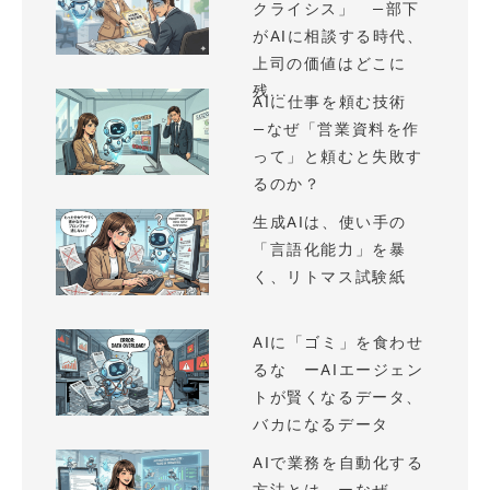
クライシス」 —部下
がAIに相談する時代、
上司の価値はどこに
残...
AIに仕事を頼む技術
—なぜ「営業資料を作
って」と頼むと失敗す
るのか？
生成AIは、使い手の
「言語化能力」を暴
く、リトマス試験紙
AIに「ゴミ」を食わせ
るな ーAIエージェン
トが賢くなるデータ、
バカになるデータ
AIで業務を自動化する