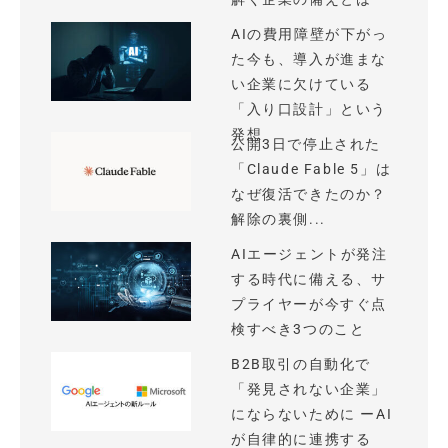
AIの費用障壁が下がっ
た今も、導入が進まな
い企業に欠けている
「入り口設計」という
発想
公開3日で停止された
「Claude Fable 5」は
なぜ復活できたのか？
解除の裏側...
AIエージェントが発注
する時代に備える、サ
プライヤーが今すぐ点
検すべき3つのこと
B2B取引の自動化で
「発見されない企業」
にならないために ーAI
が自律的に連携する