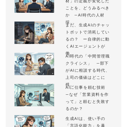
材」の定義が変化した
ことを、どうみるべき
か —AI時代の人材
採...
まだ、生成AIのチャッ
トボットで消耗してい
るの？ ー自律的に動
くAIエージェントが
働...
AI時代の「中間管理職
クライシス」 —部下
がAIに相談する時代、
上司の価値はどこに
残...
AIに仕事を頼む技術
—なぜ「営業資料を作
って」と頼むと失敗す
るのか？
生成AIは、使い手の
「言語化能力」を暴