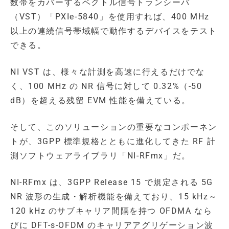
数帯をカバーするベクトル信号トランシーバ
（VST）「PXIe-5840」を使用すれば、400 MHz
以上の連続信号帯域幅で動作するデバイスをテスト
できる。
NI VST は、様々な計測を高速に行えるだけでな
く、100 MHz の NR 信号に対して 0.32%（-50
dB）を超える残留 EVM 性能を備えている。
そして、このソリューションの重要なコンポーネン
トが、3GPP 標準規格とともに進化してきた RF 計
測ソフトウェアライブラリ「NI-RFmx」だ。
NI-RFmx は、3GPP Release 15 で規定される 5G
NR 波形の生成・解析機能を備えており、15 kHz～
120 kHz のサブキャリア間隔を持つ OFDMA なら
びに DFT-s-OFDM のキャリアアグリゲーション波