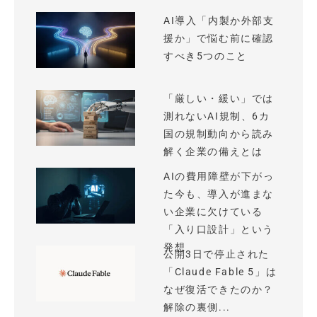
AI導入「内製か外部支
援か」で悩む前に確認
すべき5つのこと
「厳しい・緩い」では
測れないAI規制、6カ
国の規制動向から読み
解く企業の備えとは
AIの費用障壁が下がっ
た今も、導入が進まな
い企業に欠けている
「入り口設計」という
発想
公開3日で停止された
「Claude Fable 5」は
なぜ復活できたのか？
解除の裏側...