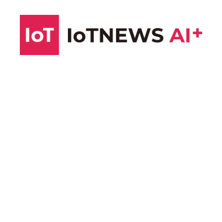
コ
ン
テ
ン
ツ
へ
ス
キ
ッ
プ