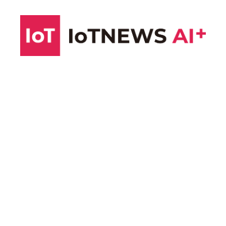
コ
ン
テ
ン
ツ
へ
ス
キ
ッ
プ