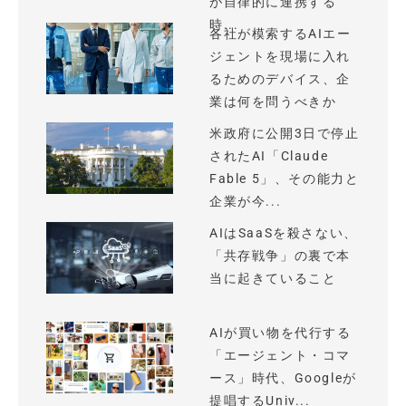
が自律的に連携する
時...
各社が模索するAIエー
ジェントを現場に入れ
るためのデバイス、企
業は何を問うべきか
米政府に公開3日で停止
されたAI「Claude
Fable 5」、その能力と
企業が今...
AIはSaaSを殺さない、
「共存戦争」の裏で本
当に起きていること
AIが買い物を代行する
「エージェント・コマ
ース」時代、Googleが
提唱するUniv...