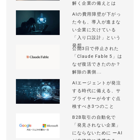
解く企業の備えとは
AIの費用障壁が下がっ
た今も、導入が進まな
い企業に欠けている
「入り口設計」という
発想
公開3日で停止された
「Claude Fable 5」は
なぜ復活できたのか？
解除の裏側...
AIエージェントが発注
する時代に備える、サ
プライヤーが今すぐ点
検すべき3つのこと
B2B取引の自動化で
「発見されない企業」
にならないために ーAI