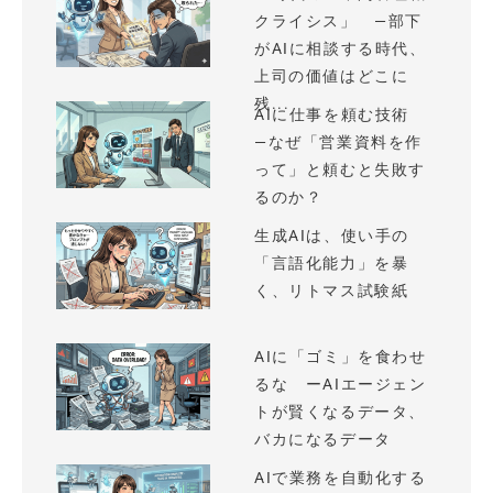
クライシス」 —部下
がAIに相談する時代、
上司の価値はどこに
残...
AIに仕事を頼む技術
—なぜ「営業資料を作
って」と頼むと失敗す
るのか？
生成AIは、使い手の
「言語化能力」を暴
く、リトマス試験紙
AIに「ゴミ」を食わせ
るな ーAIエージェン
トが賢くなるデータ、
バカになるデータ
AIで業務を自動化する