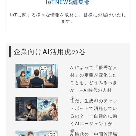
IoTNEWS編集部
IoTに関する様々な情報を取材し、皆様にお届けいたし
ます。
企業向けAI活用虎の巻
AIによって「優秀な人
材」の定義が変化した
ことを、どうみるべき
か —AI時代の人材
採...
まだ、生成AIのチャッ
トボットで消耗してい
るの？ ー自律的に動
くAIエージェントが
働...
AI時代の「中間管理職