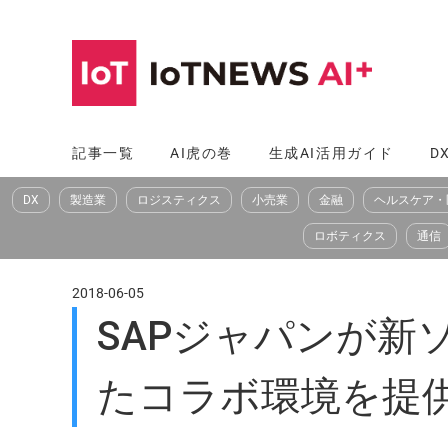
コ
ン
テ
ン
ツ
記事一覧
AI虎の巻
生成AI活用ガイド
D
へ
DX
製造業
ロジスティクス
小売業
金融
ヘルスケア・
ス
キ
ロボティクス
通信
ッ
プ
2018-06-05
SAPジャパンが
たコラボ環境を提