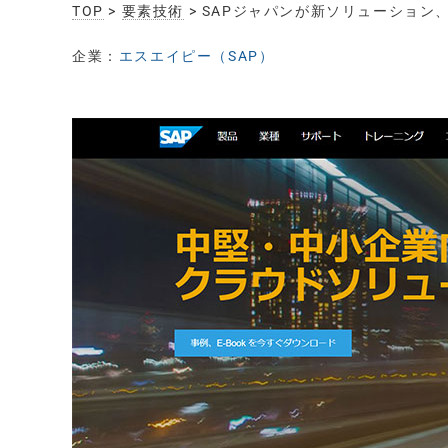
TOP
>
要素技術
> SAPジャパンが新ソリューショ
企業：
エスエイピー（SAP）