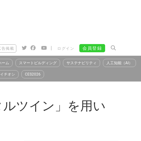
|
会員登録
広告掲載
ログイン
ホーム
スマートビルディング
サステナビリティ
人工知能（AI）
イチオシ
CES2026
タルツイン」を用い