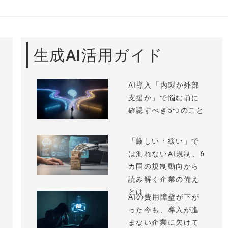
生成AI活用ガイド
AI導入「内製か外部
支援か」で悩む前に
確認すべき5つのこと
「厳しい・緩い」で
は測れないAI規制、6
カ国の規制動向から
読み解く企業の備え
とは
AIの費用障壁が下が
った今も、導入が進
まない企業に欠けて