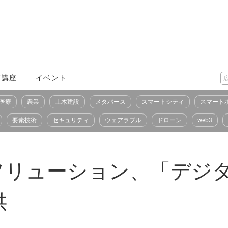
X講座
イベント
医療
農業
土木建設
メタバース
スマートシティ
スマート
要素技術
セキュリティ
ウェアラブル
ドローン
web3
新ソリューション、「デジ
供