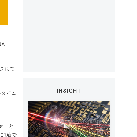
NA
築されて
INSIGHT
ルタイム
。
イヤーと
を加速で