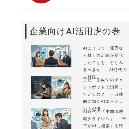
企業向けAI活用虎の巻
AIによって「優秀な
人材」の定義が変化
したことを、どうみ
るべきか —AI時代の
人材採...
まだ、生成AIのチャ
ットボットで消耗し
ているの？ ー自律
的に動くAIエージェ
ントが働...
AI時代の「中間管理
職クライシス」 —部
下がAIに相談する時