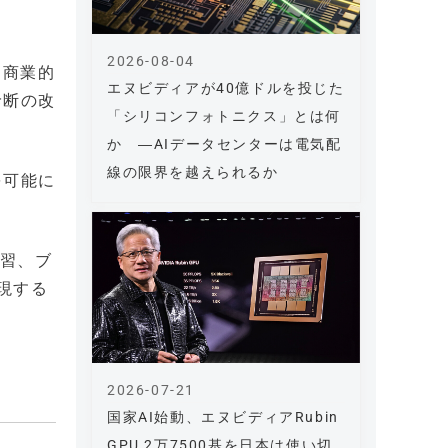
2026-08-04
、商業的
エヌビディアが40億ドルを投じた
診断の改
「シリコンフォトニクス」とは何
か ―AIデータセンターは電気配
線の限界を越えられるか
を可能に
学習、ブ
現する
2026-07-21
国家AI始動、エヌビディアRubin
GPU 2万7500基を日本は使い切