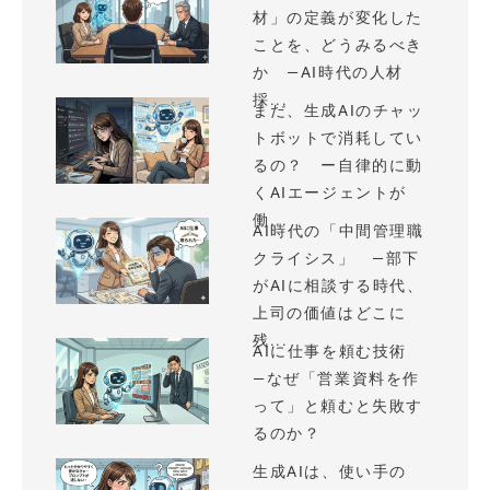
材」の定義が変化した
ことを、どうみるべき
か —AI時代の人材
採...
まだ、生成AIのチャッ
トボットで消耗してい
るの？ ー自律的に動
くAIエージェントが
働...
AI時代の「中間管理職
クライシス」 —部下
がAIに相談する時代、
上司の価値はどこに
残...
AIに仕事を頼む技術
—なぜ「営業資料を作
って」と頼むと失敗す
るのか？
生成AIは、使い手の