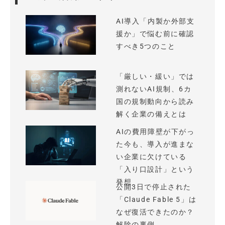
AI導入「内製か外部支
援か」で悩む前に確認
すべき5つのこと
「厳しい・緩い」では
測れないAI規制、6カ
国の規制動向から読み
解く企業の備えとは
AIの費用障壁が下がっ
た今も、導入が進まな
い企業に欠けている
「入り口設計」という
発想
公開3日で停止された
「Claude Fable 5」は
なぜ復活できたのか？
解除の裏側...