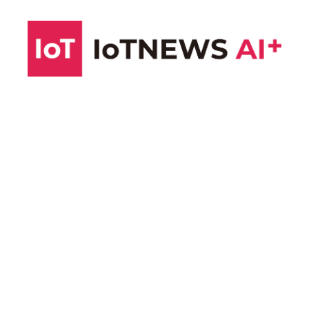
コ
ン
テ
ン
ツ
へ
ス
キ
ッ
プ