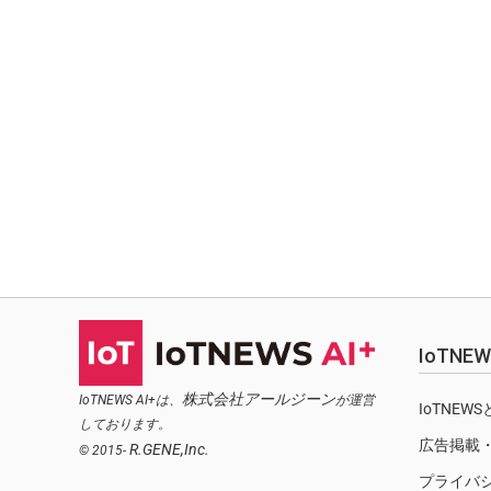
IoTN
株式会社アールジーン
IoTNEWS AI+は、
が運営
IoTNEW
しております。
広告掲載
R.GENE,Inc.
© 2015-
プライバ