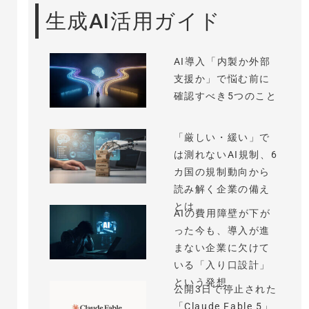
生成AI活用ガイド
AI導入「内製か外部
支援か」で悩む前に
確認すべき5つのこと
「厳しい・緩い」で
は測れないAI規制、6
カ国の規制動向から
読み解く企業の備え
とは
AIの費用障壁が下が
った今も、導入が進
まない企業に欠けて
いる「入り口設計」
という発想
公開3日で停止された
「Claude Fable 5」