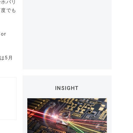
やホバリ
何度でも
or
は5月
INSIGHT