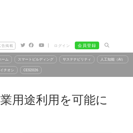
|
会員登録
広告掲載
ログイン
ホーム
スマートビルディング
サステナビリティ
人工知能（AI）
イチオシ
CES2026
の産業用途利用を可能に