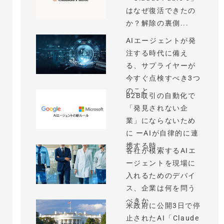
はなぜ復活できたの
か？解除の裏側...
AIエージェントが発
注する時代に備え
る、サプライヤーが
今すぐ点検すべき3つ
のこと
B2B取引の自動化で
「発見されない企
業」にならないため
に ーAIが自律的に連
携する時...
各社が模索するAIエ
ージェントを現場に
入れるためのデバイ
ス、企業は何を問う
べきか
米政府に公開3日で停
止されたAI「Claude