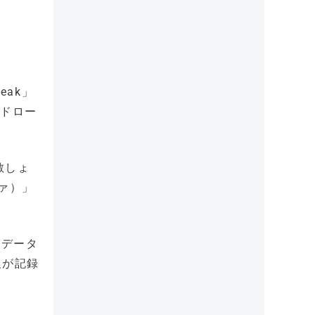
eak」
なドロー
敏しょ
ァ）」
像データ
報が記録