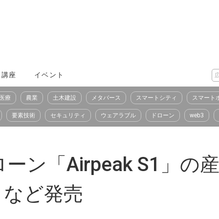
X講座
イベント
医療
農業
土木建設
メタバース
スマートシティ
スマート
要素技術
セキュリティ
ウェアラブル
ドローン
web3
ン「Airpeak S1」
」など発売