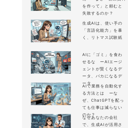
を作って」と頼むと
失敗するのか？
生成AIは、使い手の
「言語化能力」を暴
く、リトマス試験紙
AIに「ゴミ」を食わ
せるな ーAIエージ
ェントが賢くなるデ
ータ、バカになるデ
ータ
AIで業務を自動化す
る方法とは ーな
ぜ、ChatGPTを配っ
ても仕事は減らない
のか？
なぜあなたの会社
で、生成AIが活用さ