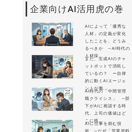
企業向けAI活用虎の巻
AIによって「優秀な
人材」の定義が変化
したことを、どうみ
るべきか —AI時代の
人材採...
まだ、生成AIのチャ
ットボットで消耗し
ているの？ ー自律
的に動くAIエージェ
ントが働...
AI時代の「中間管理
職クライシス」 —部
下がAIに相談する時
代、上司の価値はど
こに残...
AIに仕事を頼む技
術 —なぜ「営業資料