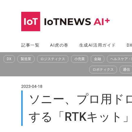
コ
ン
テ
ン
ツ
記事一覧
AI虎の巻
生成AI活用ガイド
D
へ
DX
製造業
ロジスティクス
小売業
金融
ヘルスケア・
ス
キ
ロボティクス
通信
ッ
プ
2023-04-18
ソニー、プロ用ドロー
する「RTKキット