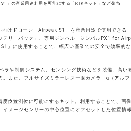
ak S1」の産業用途利用を可能にする「RTKキット」など発売
けドローン「Airpeak S1」を産業用途で使用できる
」「バッテリーパック」、専用ジンバル「ジンバルPX1 for Airp
ak S1」に使用することで、幅広い産業での安全で効率的
やプロペラや制御システム、センシング技術などを装備。高い
る。また、フルサイズミラーレス一眼カメラ「α（アルフ
高精度位置測位に可能にするキット。利用することで、画
、イメージセンサーの中心位置にオフセットした位置情