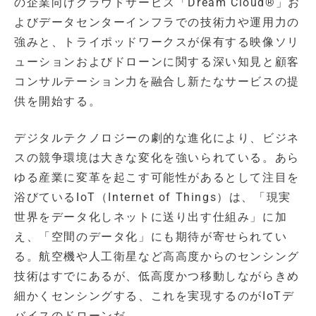
の企業向けクラウドサービス「Dream Cloud®」お
よびデータセンターインフラでの技術力や運用力の
強みと、トライポッドワークスが保有する映像ソリ
ューションおよびドローンに関する深い知見と顧客
コンサルテーション力を融合し新たなサービスの提
供を開始する。
デジタルテクノロジーの劇的な進化により、ビジネ
スの競争環境は大きな変化を強いられている。あら
ゆる産業に変革を起こす可能性があるとして注目を
浴びているIoT（Internet of Things）は、「現実
世界をデータ化しネットに送り出す仕組み」に加
え、「空間のデータ化」にも期待が寄せられてい
る。航空機や人工衛星など高高度からのセンシング
技術はすでにあるが、低高度かつ移動しながらきめ
細かくセンシングする、これを実現するのがIoTデ
バイスのドローンだ。