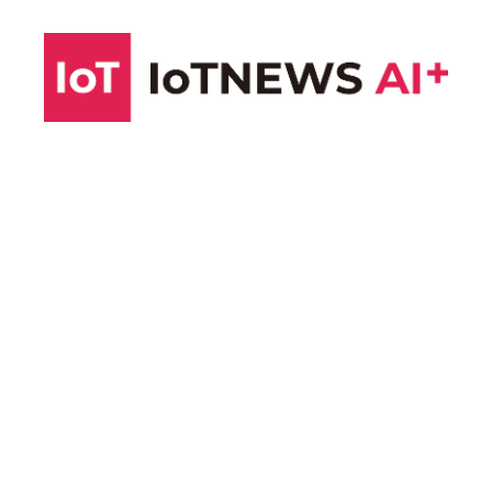
コ
ン
テ
ン
ツ
へ
ス
キ
ッ
プ