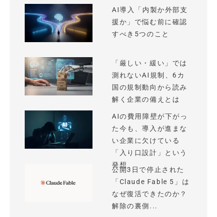
AI導入「内製か外部支
援か」で悩む前に確認
すべき5つのこと
「厳しい・緩い」では
測れないAI規制、6カ
国の規制動向から読み
解く企業の備えとは
AIの費用障壁が下がっ
た今も、導入が進まな
い企業に欠けている
「入り口設計」という
発想
公開3日で停止された
「Claude Fable 5」は
なぜ復活できたのか？
解除の裏側...