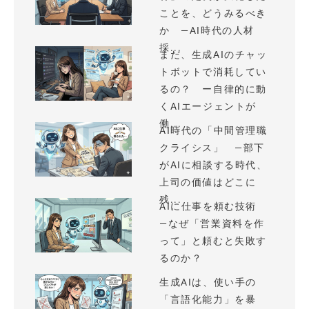
ことを、どうみるべき
か —AI時代の人材
採...
まだ、生成AIのチャッ
トボットで消耗してい
るの？ ー自律的に動
くAIエージェントが
働...
AI時代の「中間管理職
クライシス」 —部下
がAIに相談する時代、
上司の価値はどこに
残...
AIに仕事を頼む技術
—なぜ「営業資料を作
って」と頼むと失敗す
るのか？
生成AIは、使い手の
「言語化能力」を暴