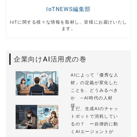
IoTNEWS編集部
IoTに関する様々な情報を取材し、皆様にお届けいたし
ます。
企業向けAI活用虎の巻
AIによって「優秀な人
材」の定義が変化した
ことを、どうみるべき
か —AI時代の人材
採...
まだ、生成AIのチャッ
トボットで消耗してい
るの？ ー自律的に動
くAIエージェントが