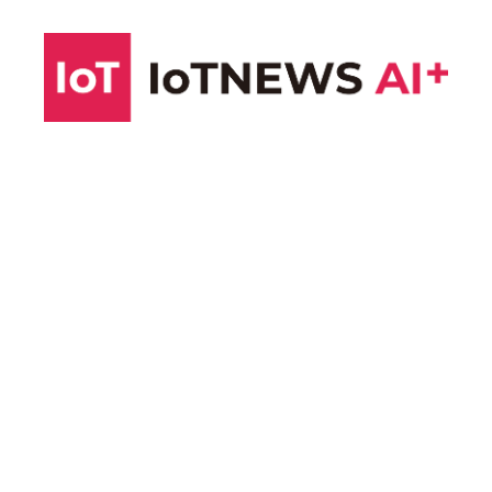
コ
ン
テ
ン
ツ
へ
ス
キ
ッ
プ