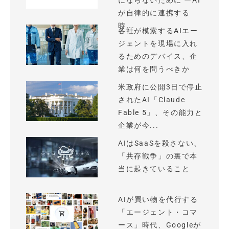
にならないために ーAI
が自律的に連携する
時...
各社が模索するAIエー
ジェントを現場に入れ
るためのデバイス、企
業は何を問うべきか
米政府に公開3日で停止
されたAI「Claude
Fable 5」、その能力と
企業が今...
AIはSaaSを殺さない、
「共存戦争」の裏で本
当に起きていること
AIが買い物を代行する
「エージェント・コマ
ース」時代、Googleが