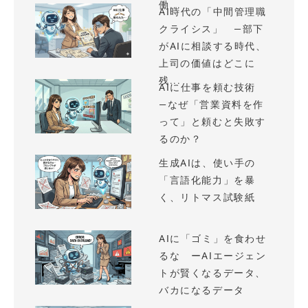
働...
AI時代の「中間管理職
クライシス」 —部下
がAIに相談する時代、
上司の価値はどこに
残...
AIに仕事を頼む技術
—なぜ「営業資料を作
って」と頼むと失敗す
るのか？
生成AIは、使い手の
「言語化能力」を暴
く、リトマス試験紙
AIに「ゴミ」を食わせ
るな ーAIエージェン
トが賢くなるデータ、
バカになるデータ