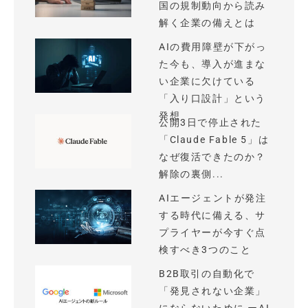
国の規制動向から読み
解く企業の備えとは
AIの費用障壁が下がっ
た今も、導入が進まな
い企業に欠けている
「入り口設計」という
発想
公開3日で停止された
「Claude Fable 5」は
なぜ復活できたのか？
解除の裏側...
AIエージェントが発注
する時代に備える、サ
プライヤーが今すぐ点
検すべき3つのこと
B2B取引の自動化で
「発見されない企業」